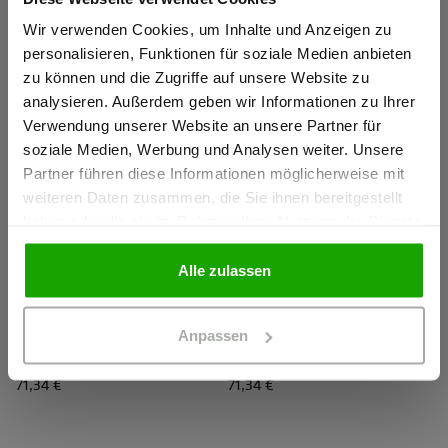
Sind Sie
POLYESTER
POLYESTER
59,44 €
59,44 €
Gewerbetreibender?
Wir verwenden Cookies, um Inhalte und Anzeigen zu
personalisieren, Funktionen für soziale Medien anbieten
zu können und die Zugriffe auf unsere Website zu
Ich bestätige, dass ich Gewerbetreibender bin. Alle
analysieren. Außerdem geben wir Informationen zu Ihrer
Preise werden netto ausgewiesen.
Verwendung unserer Website an unsere Partner für
soziale Medien, Werbung und Analysen weiter. Unsere
Partner führen diese Informationen möglicherweise mit
GEWERBETREIBENDER
weiteren Daten zusammen, die Sie ihnen bereitgestellt
haben oder die sie im Rahmen Ihrer Nutzung der Dienste
gesammelt haben.
PRIVATPERSON
Alle zulassen
EN 20471 KLASSE 2
EN 20471 KLASSE 1
WS Warnheld Longsleeve Damen
WS Warnheld Longsleeve Damen
WARNSCHUTZ LONGSLEEVE
WARNSCHUTZ LONGSLEEVE
Anpassen
POLYESTER
POLYESTER
71,34 €
71,34 €