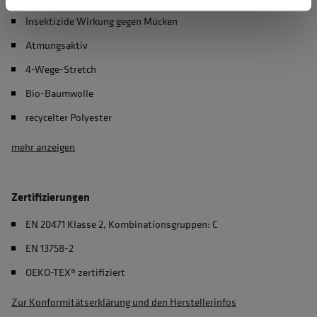
Insektizide Wirkung gegen Mücken
Atmungsaktiv
4-Wege-Stretch
Bio-Baumwolle
recycelter Polyester
mehr anzeigen
Zertifizierungen
EN 20471 Klasse 2, Kombinationsgruppen: C
EN 13758-2
OEKO-TEX® zertifiziert
Zur Konformitätserklärung und den Herstellerinfos