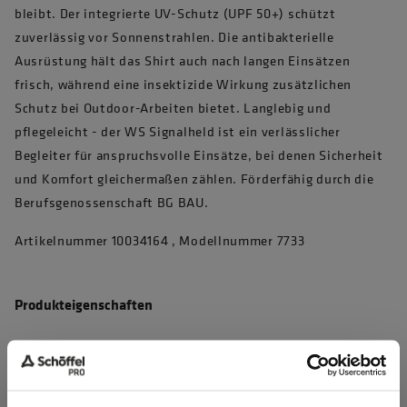
bleibt. Der integrierte UV-Schutz (UPF 50+) schützt
zuverlässig vor Sonnenstrahlen. Die antibakterielle
Ausrüstung hält das Shirt auch nach langen Einsätzen
frisch, während eine insektizide Wirkung zusätzlichen
Schutz bei Outdoor-Arbeiten bietet. Langlebig und
pflegeleicht - der WS Signalheld ist ein verlässlicher
Begleiter für anspruchsvolle Einsätze, bei denen Sicherheit
und Komfort gleichermaßen zählen. Förderfähig durch die
Berufsgenossenschaft BG BAU.
Artikelnummer 10034164 , Modellnummer 7733
Produkteigenschaften
4D Body Mapping für beste Performance
Waschbar bei 60°C, max. 50 Haushaltswäschen (EN 20471)