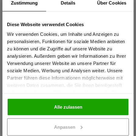
UV Schutz nach EN 13758-2, UPF 50+
Zustimmung
Details
Über Cookies
Sportlicher Schnitt für perfekte Passform
Elastische Reflexstreifen PRO ReFlex
Diese Webseite verwendet Cookies
Sind Sie
Schulterreflexstreifen für erhöhte Sichtbarkeit
Gewerbetreibender?
Wir verwenden Cookies, um Inhalte und Anzeigen zu
personalisieren, Funktionen für soziale Medien anbieten
mehr anzeigen
zu können und die Zugriffe auf unsere Website zu
Ich bestätige, dass ich Gewerbetreibender bin. Alle
analysieren. Außerdem geben wir Informationen zu Ihrer
Preise werden netto ausgewiesen.
Verwendung unserer Website an unsere Partner für
Herstellerangaben
soziale Medien, Werbung und Analysen weiter. Unsere
Schöffel PRO GmbH, Albert-Einstein-Strasse 1, 86830
Partner führen diese Informationen möglicherweise mit
GEWERBETREIBENDER
Schwabmünchen, Deutschland
weiteren Daten zusammen, die Sie ihnen bereitgestellt
info@schoeffel-pro.com
haben oder die sie im Rahmen Ihrer Nutzung der Dienste
gesammelt haben.
PRIVATPERSON
Alle zulassen
Materialeigenschaften
Anpassen
Geruchshemmend