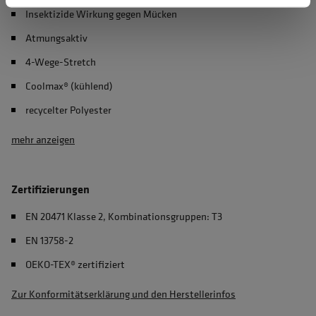
Insektizide Wirkung gegen Mücken
Atmungsaktiv
4-Wege-Stretch
Coolmax® (kühlend)
recycelter Polyester
mehr anzeigen
Zertifizierungen
EN 20471 Klasse 2, Kombinationsgruppen: T3
EN 13758-2
OEKO-TEX® zertifiziert
Zur Konformitätserklärung und den Herstellerinfos