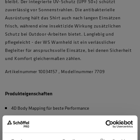
bleibt. Der integrierte UV-Schutz (UPF 50+) schützt
zuverlässig vor Sonnenstrahlen. Die antibakterielle
Ausrüstung hält das Shirt auch nach langen Einsätzen
frisch, während eine insektizide Wirkung zusätzlichen
Schutz bei Outdoor-Arbeiten bietet. Langlebig und
pflegeleicht - der WS Warnheld ist ein verlässlicher
Begleiter für anspruchsvolle Einsätze, bei denen Sicherheit
und Komfort gleichermaßen zählen.
Artikelnummer 10034157 , Modellnummer 7709
Produkteigenschaften
4D Body Mapping für beste Performance
Waschbar bei 60°C, max. 50 Haushaltswäschen (EN 20471)
UV Schutz nach EN 13758-2, UPF 50+
Sportlicher Schnitt für perfekte Passform