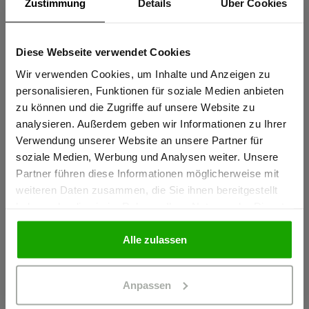
Zustimmung
Details
Über Cookies
Coolmax® für effektiven Feuchtigkeitstransport – stets kühl
und trocken
Diese Webseite verwendet Cookies
Sind Sie
Elastische thermofixierte Reflexstreifen PRO ReFlex
Gewerbetreibender?
Wir verwenden Cookies, um Inhalte und Anzeigen zu
personalisieren, Funktionen für soziale Medien anbieten
mehr anzeigen
zu können und die Zugriffe auf unsere Website zu
Ich bestätige, dass ich Gewerbetreibender bin. Alle
analysieren. Außerdem geben wir Informationen zu Ihrer
Preise werden netto ausgewiesen.
Verwendung unserer Website an unsere Partner für
Herstellerangaben
soziale Medien, Werbung und Analysen weiter. Unsere
Schöffel PRO GmbH, Albert-Einstein-Strasse 1, 86830
Partner führen diese Informationen möglicherweise mit
Schwabmünchen, Deutschland
GEWERBETREIBENDER
weiteren Daten zusammen, die Sie ihnen bereitgestellt
info@schoeffel-pro.com
haben oder die sie im Rahmen Ihrer Nutzung der Dienste
gesammelt haben.
PRIVATPERSON
Alle zulassen
Materialeigenschaften
Anpassen
Geruchshemmend