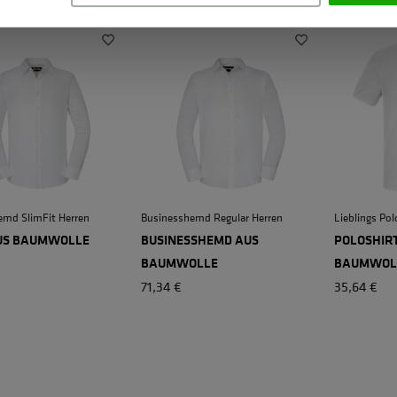
emd SlimFit Herren
Businesshemd Regular Herren
Lieblings Po
US BAUMWOLLE
BUSINESSHEMD AUS
POLOSHIRT
BAUMWOLLE
BAUMWOL
71,34 €
35,64 €