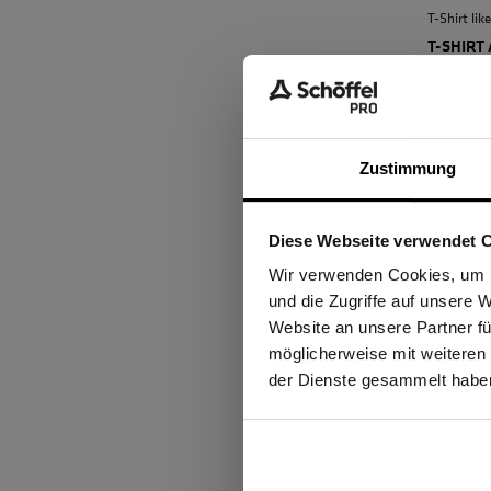
T-Shirt li
T-SHIRT
35,64 €
Zustimmung
Diese Webseite verwendet 
Ich be
Wir verwenden Cookies, um I
und die Zugriffe auf unsere 
Website an unsere Partner fü
möglicherweise mit weiteren
GEW
T-Shirt Ei
der Dienste gesammelt habe
T-SHIRT
35,64 €