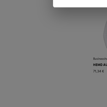
Businessh
HEMD A
71,34 €