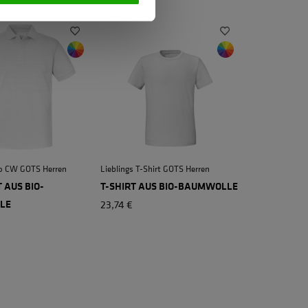
lo CW GOTS Herren
Lieblings T-Shirt GOTS Herren
 AUS BIO-
T-SHIRT AUS BIO-BAUMWOLLE
+ 3
LE
23,74 €