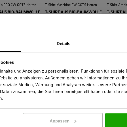
ke a PRO CW GOTS Herren
T-Shirt Maschine CW GOTS Herren
T-Shirt Arbe
 AUS BIO-BAUMWOLLE
T-SHIRT AUS BIO-BAUMWOLLE
T-SHIRT 
35,64 €
35,64 €
Details
Sind Sie Gewerbetreibender?
Cookies
stätige, dass ich Gewerbetreibender bin. Alle Preise werden netto ausge
nhalte und Anzeigen zu personalisieren, Funktionen für soziale
Website zu analysieren. Außerdem geben wir Informationen zu I
r soziale Medien, Werbung und Analysen weiter. Unsere Partner
 Daten zusammen, die Sie ihnen bereitgestellt haben oder die s
ERBETREIBENDER
PRIVATPERSO
nheizer CW GOTS Herren
T-Shirt Bulldozer CW GOTS Herren
TreuerBegleit
n.
 AUS BIO-BAUMWOLLE
T-SHIRT AUS BIO-BAUMWOLLE
LEICHTE, 
35,64 €
FLEECEJAC
107,04 €
Anpassen