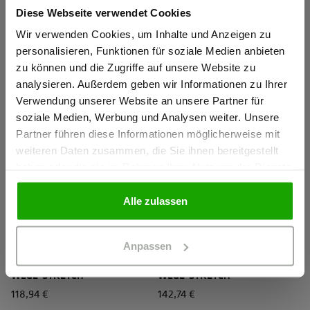
WARNSCHUTZ SHORTS 2-
WARNSCHUTZ LATZHOSE 2-
Diese Webseite verwendet Cookies
Sind Sie
WEGE-STRETCH
WEGE-STRETCH
Gewerbetreibender?
Wir verwenden Cookies, um Inhalte und Anzeigen zu
95,14 €
142,74 €
personalisieren, Funktionen für soziale Medien anbieten
zu können und die Zugriffe auf unsere Website zu
Ich bestätige, dass ich Gewerbetreibender bin. Alle
analysieren. Außerdem geben wir Informationen zu Ihrer
Preise werden netto ausgewiesen.
Verwendung unserer Website an unsere Partner für
soziale Medien, Werbung und Analysen weiter. Unsere
Partner führen diese Informationen möglicherweise mit
GEWERBETREIBENDER
weiteren Daten zusammen, die Sie ihnen bereitgestellt
haben oder die sie im Rahmen Ihrer Nutzung der Dienste
gesammelt haben.
PRIVATPERSON
Alle zulassen
EN 20471 KLASSE 2
EN 20471 KLASSE 1
WS Meistermacher Damen
WS Bulldozer Hose Damen
Anpassen
WARNSCHUTZ BUNDHOSE 2-
WARNSCHUTZ BUNDHOSE 4-
WEGE-STRETCH
WEGE-STRETCH
118,94 €
142,74 €