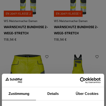
EN 20471 KLASSE 2
EN 20471 KLASSE 1
WS Meistermacher Damen
WS Meistermacher Damen
WARNSCHUTZ BUNDHOSE 2-
WARNSCHUTZ BUNDHOSE 2-
WEGE-STRETCH
WEGE-STRETCH
118,94 €
118,94 €
Zustimmung
Details
Über Cookies
EN 20471 KLASSE 1
EN 20471 KLASSE 2
WS Meistermacher Kurz Damen
WS Meistermacher Latz Damen