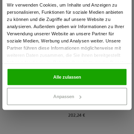
154,64 €
WETTERSCHUTZJACKE
Gewerbetreibender?
Wir verwenden Cookies, um Inhalte und Anzeigen zu
261,74 €
personalisieren, Funktionen für soziale Medien anbieten
zu können und die Zugriffe auf unsere Website zu
Ich bestätige, dass ich Gewerbetreibender bin. Alle
analysieren. Außerdem geben wir Informationen zu Ihrer
Preise werden netto ausgewiesen.
Verwendung unserer Website an unsere Partner für
soziale Medien, Werbung und Analysen weiter. Unsere
Partner führen diese Informationen möglicherweise mit
GEWERBETREIBENDER
weiteren Daten zusammen, die Sie ihnen bereitgestellt
haben oder die sie im Rahmen Ihrer Nutzung der Dienste
gesammelt haben.
PRIVATPERSON
Alle zulassen
Kachelofen Herren
Jedentag Herren
Anpassen
WATTIERTE WINTERJACKE
UNIVERSELLE
237,94 €
SOFTSHELLJACKE
202,24 €