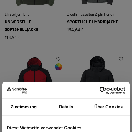
Einsteiger Herren
Zweijahreszeiten ZipIn Herren
UNIVERSELLE
SPORTLICHE HYBRIDJACKE
SOFTSHELLJACKE
154,64 €
118,94 €
Zustimmung
Details
Über Cookies
Zweijahreszeiten ZipIn Herren
Wetter-Fest ZipIn Herren
SPORTLICHE HYBRIDJACKE
HIGH-END
Diese Webseite verwendet Cookies
Sind Sie