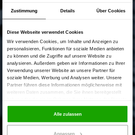
Zustimmung
Details
Über Cookies
Diese Webseite verwendet Cookies
Sind Sie
Gewerbetreibender?
Wir verwenden Cookies, um Inhalte und Anzeigen zu
personalisieren, Funktionen für soziale Medien anbieten
zu können und die Zugriffe auf unsere Website zu
Ich bestätige, dass ich Gewerbetreibender bin. Alle
analysieren. Außerdem geben wir Informationen zu Ihrer
Preise werden netto ausgewiesen.
Verwendung unserer Website an unsere Partner für
soziale Medien, Werbung und Analysen weiter. Unsere
Partner führen diese Informationen möglicherweise mit
GEWERBETREIBENDER
weiteren Daten zusammen, die Sie ihnen bereitgestellt
haben oder die sie im Rahmen Ihrer Nutzung der Dienste
gesammelt haben.
PRIVATPERSON
Alle zulassen
Anpassen