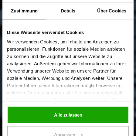
Zustimmung
Details
Über Cookies
Diese Webseite verwendet Cookies
Sind Sie
Gewerbetreibender?
Wir verwenden Cookies, um Inhalte und Anzeigen zu
personalisieren, Funktionen für soziale Medien anbieten
zu können und die Zugriffe auf unsere Website zu
Ich bestätige, dass ich Gewerbetreibender bin. Alle
analysieren. Außerdem geben wir Informationen zu Ihrer
Preise werden netto ausgewiesen.
Verwendung unserer Website an unsere Partner für
soziale Medien, Werbung und Analysen weiter. Unsere
Partner führen diese Informationen möglicherweise mit
GEWERBETREIBENDER
weiteren Daten zusammen, die Sie ihnen bereitgestellt
haben oder die sie im Rahmen Ihrer Nutzung der Dienste
gesammelt haben.
PRIVATPERSON
Alle zulassen
Anpassen