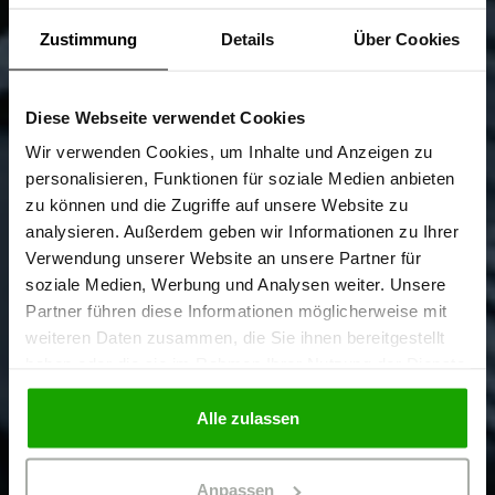
Zustimmung
Details
Über Cookies
Diese Webseite verwendet Cookies
Sind Sie
Gewerbetreibender?
Wir verwenden Cookies, um Inhalte und Anzeigen zu
personalisieren, Funktionen für soziale Medien anbieten
zu können und die Zugriffe auf unsere Website zu
Ich bestätige, dass ich Gewerbetreibender bin. Alle
analysieren. Außerdem geben wir Informationen zu Ihrer
Preise werden netto ausgewiesen.
Verwendung unserer Website an unsere Partner für
soziale Medien, Werbung und Analysen weiter. Unsere
Partner führen diese Informationen möglicherweise mit
GEWERBETREIBENDER
weiteren Daten zusammen, die Sie ihnen bereitgestellt
haben oder die sie im Rahmen Ihrer Nutzung der Dienste
gesammelt haben.
PRIVATPERSON
Alle zulassen
Anpassen