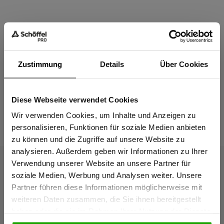
Material & Pflege
Zustimmung
Details
Über Cookies
Passform
Diese Webseite verwendet Cookies
Sind Sie
Das passt dazu
Gewerbetreibender?
Wir verwenden Cookies, um Inhalte und Anzeigen zu
personalisieren, Funktionen für soziale Medien anbieten
zu können und die Zugriffe auf unsere Website zu
Ich bestätige, dass ich Gewerbetreibender bin. Alle
analysieren. Außerdem geben wir Informationen zu Ihrer
Preise werden netto ausgewiesen.
Verwendung unserer Website an unsere Partner für
soziale Medien, Werbung und Analysen weiter. Unsere
Partner führen diese Informationen möglicherweise mit
GEWERBETREIBENDER
weiteren Daten zusammen, die Sie ihnen bereitgestellt
haben oder die sie im Rahmen Ihrer Nutzung der Dienste
gesammelt haben.