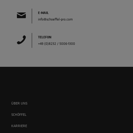
E-MAIL
info@schoeffel-pro.com
TELEFON
+49 (0)8232 / 5006-1300
ÜBER UNS
SCHÖFFEL
KARRIERE