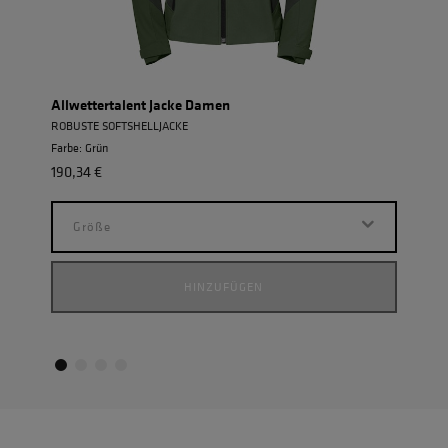
Allwettertalent Jacke Damen
Einh
ROBUSTE SOFTSHELLJACKE
POWE
Farbe: Grün
Farbe:
190,34 €
154,
Größe
G
HINZUFÜGEN