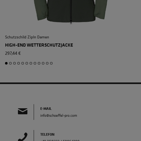
DIN EN 343 KLASSE 4/4/X
Schutzschild ZipIn Damen
A
HIGH-END WETTERSCHUTZJACKE
297,44 €
E-MAIL
info@schoeffel-pro.com
TELEFON