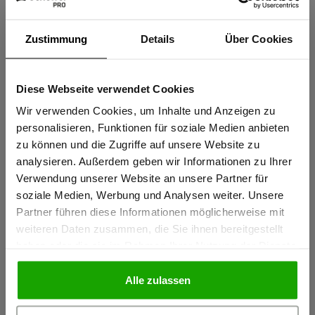
Zustimmung
Details
Über Cookies
Diese Webseite verwendet Cookies
Sind Sie
Gewerbetreibender?
Wir verwenden Cookies, um Inhalte und Anzeigen zu
personalisieren, Funktionen für soziale Medien anbieten
zu können und die Zugriffe auf unsere Website zu
Ich bestätige, dass ich Gewerbetreibender bin. Alle
analysieren. Außerdem geben wir Informationen zu Ihrer
Preise werden netto ausgewiesen.
Verwendung unserer Website an unsere Partner für
soziale Medien, Werbung und Analysen weiter. Unsere
Partner führen diese Informationen möglicherweise mit
GEWERBETREIBENDER
weiteren Daten zusammen, die Sie ihnen bereitgestellt
haben oder die sie im Rahmen Ihrer Nutzung der Dienste
gesammelt haben.
PRIVATPERSON
Alle zulassen