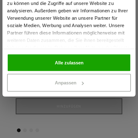
zu können und die Zugriffe auf unsere Website zu
Ich bestätige, dass ich Gewerbetreibender bin. Alle
analysieren. Außerdem geben wir Informationen zu Ihrer
Preise werden netto ausgewiesen.
Verwendung unserer Website an unsere Partner für
soziale Medien, Werbung und Analysen weiter. Unsere
Partner führen diese Informationen möglicherweise mit
GEWERBETREIBENDER
weiteren Daten zusammen, die Sie ihnen bereitgestellt
haben oder die sie im Rahmen Ihrer Nutzung der Dienste
Signature Sweatshirt
Signa
gesammelt haben.
SWEATSHIRT AUS BIO-BAUMWOLLE
T-SHI
PRIVATPERSON
Alle zulassen
Farbe: Hellgrau meliert
Farbe:
59,44 €
23,74
Anpassen
Größe
G
HINZUFÜGEN