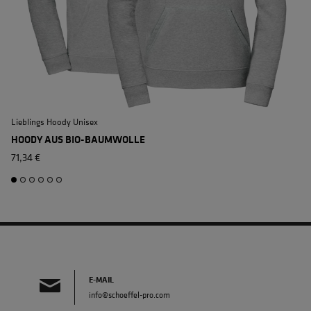
Lieblings Hoody Unisex
L
HOODY AUS BIO-BAUMWOLLE
71,34 €
E-MAIL
info@schoeffel-pro.com