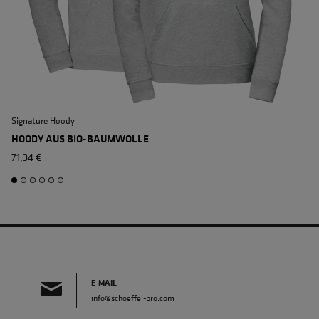
Signature Hoody
S
HOODY AUS BIO-BAUMWOLLE
71,34 €
E-MAIL
info@schoeffel-pro.com