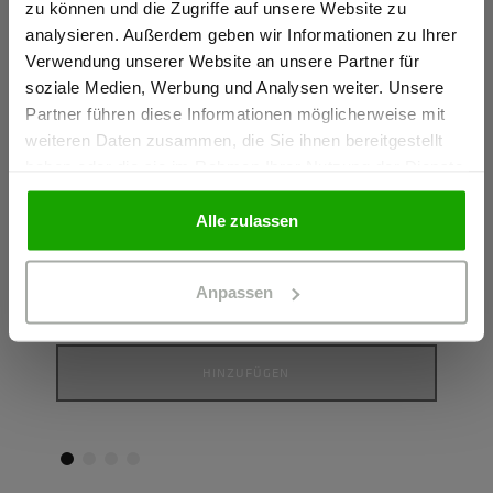
zu können und die Zugriffe auf unsere Website zu
Ich bestätige, dass ich Gewerbetreibender bin. Alle
analysieren. Außerdem geben wir Informationen zu Ihrer
Preise werden netto ausgewiesen.
Verwendung unserer Website an unsere Partner für
soziale Medien, Werbung und Analysen weiter. Unsere
Partner führen diese Informationen möglicherweise mit
GEWERBETREIBENDER
weiteren Daten zusammen, die Sie ihnen bereitgestellt
haben oder die sie im Rahmen Ihrer Nutzung der Dienste
Lieblings Hoody Unisex
Liebl
gesammelt haben.
HOODY AUS BIO-BAUMWOLLE
T-SHI
PRIVATPERSON
Alle zulassen
Farbe: Hellgrau meliert
Farbe:
71,34 €
23,74
Anpassen
Größe
G
HINZUFÜGEN