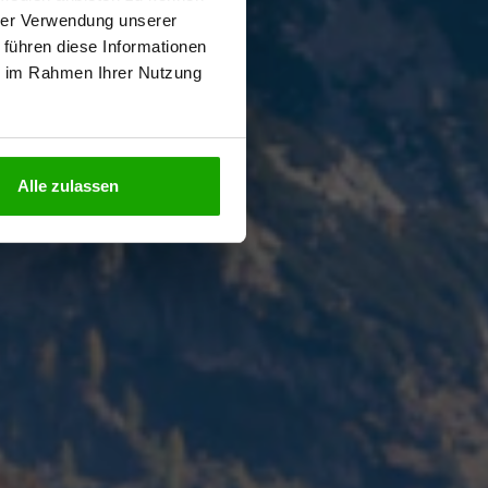
hrer Verwendung unserer
 führen diese Informationen
ie im Rahmen Ihrer Nutzung
N
Alle zulassen