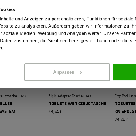
23,74 €
SORTIERS
Cookies
23,74 €
stätige, dass ich Gewerbetreibender bin. Alle Preise werden netto ausge
nhalte und Anzeigen zu personalisieren, Funktionen für soziale
Website zu analysieren. Außerdem geben wir Informationen zu I
r soziale Medien, Werbung und Analysen weiter. Unsere Partner
 Daten zusammen, die Sie ihnen bereitgestellt haben oder die s
ERBETREIBENDER
PRIVATPERSO
n.
Anpassen
eugtasche 7023
ZipIn Adapter Tasche 6143
ErgoPad Unis
UELLES
ROBUSTE WERKZEUGTASCHE
ROBUSTES,
SYSTEM
23,74 €
KNIEPOLS
23,74 €