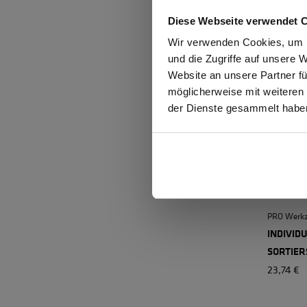
23,74 €
Diese Webseite verwendet 
Ich be
Wir verwenden Cookies, um I
und die Zugriffe auf unsere 
Website an unsere Partner fü
möglicherweise mit weiteren
GEW
der Dienste gesammelt habe
PRO Werkz
INDIVID
SORTIER
23,74 €