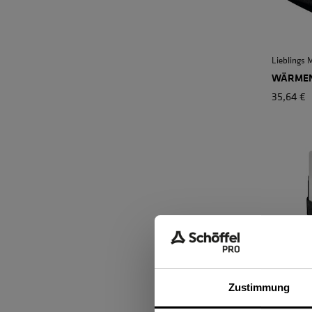
Lieblings 
WÄRMEN
35,64 €
ZipIn Adap
Zustimmung
ROBUST