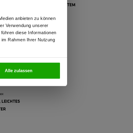
YSTEM
SORTIERSYSTEM
23,74 €
wiesen.
 Medien anbieten zu können
hrer Verwendung unserer
 führen diese Informationen
ie im Rahmen Ihrer Nutzung
N
Alle zulassen
ex
 LEICHTES
TER