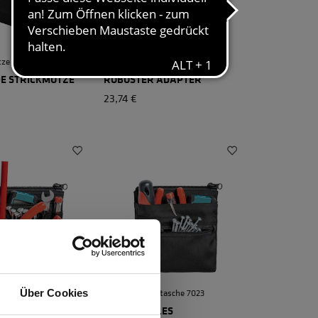
tze 2
Adapter Werkzeugtasche
 STRICKMÜTZE
ROBUSTER ADAPTER
23,74 €
gtasche 7018
PRO Werkzeugtasche 7023
Über Cookies
LLES
INDIVIDUELLES