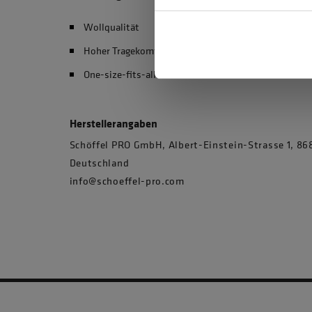
Wollqualität
Hoher Tragekomfort
One-size-fits-all
Herstellerangaben
Schöffel PRO GmbH, Albert-Einstein-Strasse 1, 
Deutschland
info@schoeffel-pro.com