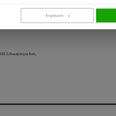
Anpassen
86830 Schwabmünchen,