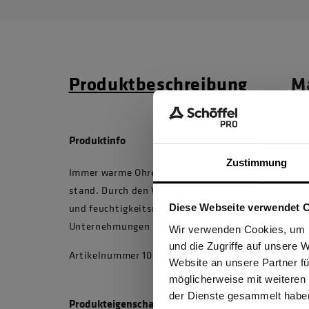
Produktbeschreibung
Ma
Produktinfo
Zustimmung
Immer warme Ohren - die Lieblings Mütze 1 hält n
stand. Durch den Wollanteil ist sie von Natur aus 
und feuchtigkeitsregulierend. Deshalb sind auch 
Diese Webseite verwendet 
Unternehmungen im Winter kein Problem.
Ich be
Wir verwenden Cookies, um I
und die Zugriffe auf unsere 
Artikelnummer 10029225 , Modellnummer 3610
Website an unsere Partner fü
möglicherweise mit weiteren
GEW
der Dienste gesammelt habe
Produkteigenschaften