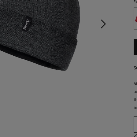
F
S
S
a
B
i