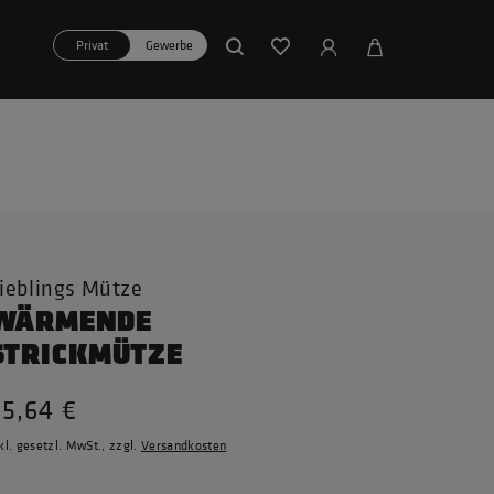
Privat
Gewerbe
ieblings Mütze
WÄRMENDE
STRICKMÜTZE
35,64 €
kl. gesetzl. MwSt., zzgl.
Versandkosten