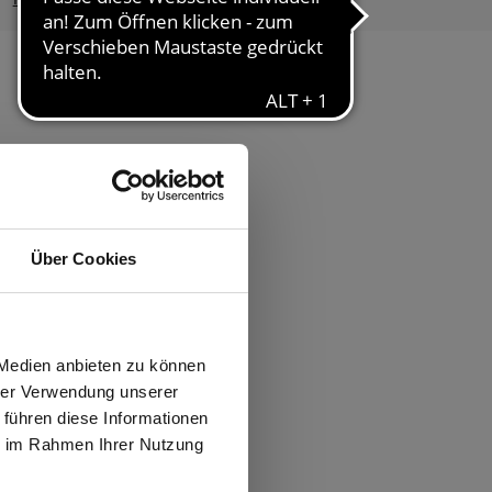
ften
Über Cookies
wiesen.
 Medien anbieten zu können
hrer Verwendung unserer
 führen diese Informationen
ie im Rahmen Ihrer Nutzung
N