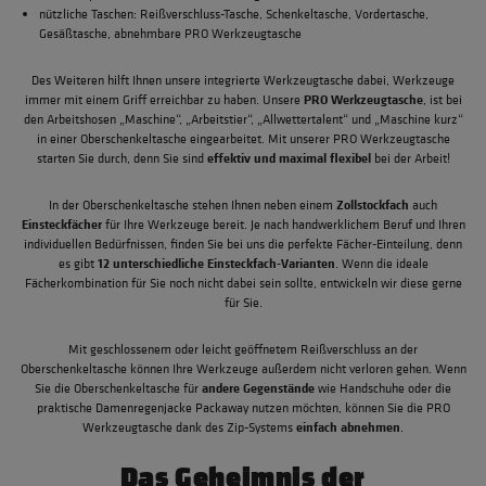
nützliche Taschen: Reißverschluss-Tasche, Schenkeltasche, Vordertasche,
Gesäßtasche, abnehmbare PRO Werkzeugtasche
Des Weiteren hilft Ihnen unsere integrierte Werkzeugtasche dabei, Werkzeuge
PRO Werkzeugtasche
immer mit einem Griff erreichbar zu haben. Unsere
, ist bei
den Arbeitshosen „Maschine“, „Arbeitstier“, „Allwettertalent“ und „Maschine kurz“
in einer Oberschenkeltasche eingearbeitet. Mit unserer PRO Werkzeugtasche
effektiv und maximal flexibel
starten Sie durch, denn Sie sind
bei der Arbeit!
Zollstockfach
In der Oberschenkeltasche stehen Ihnen neben einem
auch
Einsteckfächer
für Ihre Werkzeuge bereit. Je nach handwerklichem Beruf und Ihren
individuellen Bedürfnissen, finden Sie bei uns die perfekte Fächer-Einteilung, denn
12 unterschiedliche Einsteckfach-Varianten
es gibt
. Wenn die ideale
Fächerkombination für Sie noch nicht dabei sein sollte, entwickeln wir diese gerne
für Sie.
Mit geschlossenem oder leicht geöffnetem Reißverschluss an der
Oberschenkeltasche können Ihre Werkzeuge außerdem nicht verloren gehen. Wenn
andere Gegenstände
Sie die Oberschenkeltasche für
wie Handschuhe oder die
praktische
Damenregenjacke Packaway
nutzen möchten, können Sie die PRO
einfach abnehmen
Werkzeugtasche dank des Zip-Systems
.
Das Geheimnis der