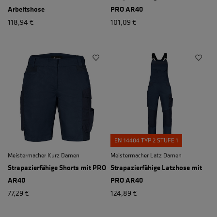
Arbeitshose
PRO AR40
118,94 €
101,09 €
EN 14404 TYP 2 STUFE 1
Meistermacher Kurz Damen
Meistermacher Latz Damen
Strapazierfähige Shorts mit PRO
Strapazierfähige Latzhose mit
AR40
PRO AR40
77,29 €
124,89 €