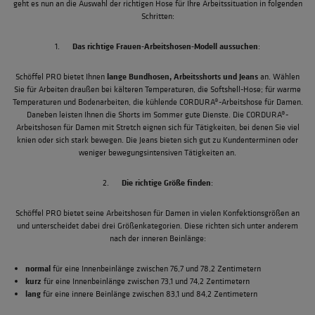
geht es nun an die Auswahl der richtigen Hose für Ihre Arbeitssituation in folgenden
Schritten:
Das richtige Frauen-Arbeitshosen-Modell aussuchen
1.
:
lange Bundhosen, Arbeitsshorts und Jeans
Schöffel PRO bietet Ihnen
an. Wählen
Sie für Arbeiten draußen bei kälteren Temperaturen, die Softshell-Hose; für warme
Temperaturen und Bodenarbeiten, die kühlende CORDURA®-Arbeitshose für Damen.
Daneben leisten Ihnen die Shorts im Sommer gute Dienste. Die CORDURA®-
Arbeitshosen für Damen mit Stretch eignen sich für Tätigkeiten, bei denen Sie viel
knien oder sich stark bewegen. Die Jeans bieten sich gut zu Kundenterminen oder
weniger bewegungsintensiven Tätigkeiten an.
Die richtige Größe finden
2.
:
Schöffel PRO bietet seine Arbeitshosen für Damen in vielen Konfektionsgrößen an
und unterscheidet dabei drei Größenkategorien. Diese richten sich unter anderem
nach der inneren Beinlänge:
normal
für eine Innenbeinlänge zwischen 76,7 und 78,2 Zentimetern
kurz
für eine Innenbeinlänge zwischen 73,1 und 74,2 Zentimetern
lang
für eine innere Beinlänge zwischen 83,1 und 84,2 Zentimetern