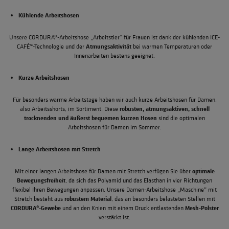
Kühlende
Arbeitshosen
Unsere
CORDURA®-Arbeitshose „Arbeitstier“ für Frauen
ist dank der kühlenden ICE-
Atmungsaktivität
CAFÉ™-Technologie und der
bei warmen Temperaturen oder
Innenarbeiten bestens geeignet.
Kurze
Arbeitshosen
Für besonders warme Arbeitstage haben wir auch
kurze Arbeitshosen für Damen
,
robusten, atmungsaktiven, schnell
also Arbeitsshorts, im Sortiment. Diese
trocknenden und äußerst bequemen kurzen Hosen
sind die optimalen
Arbeitshosen für Damen im Sommer.
Lange Arbeitshosen mit
Stretch
optimale
Mit einer langen Arbeitshose für Damen mit Stretch verfügen Sie über
Bewegungsfreiheit
, da sich das Polyamid und das Elasthan in vier Richtungen
flexibel Ihren Bewegungen anpassen. Unsere
Damen-Arbeitshose „Maschine“ mit
robustem Material
Stretch
besteht aus
, das an besonders belasteten Stellen mit
CORDURA®-Gewebe
Mesh-Polster
und an den Knien mit einem Druck entlastenden
verstärkt ist.