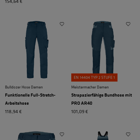
154,64 €
EN 14404 TYP 2 STUFE 1
Bulldozer Hose Damen
Meistermacher Damen
Funktionelle Full-Stretch-
Strapazierfähige Bundhose mit
Arbeitshose
PRO AR40
118,94 €
101,09 €