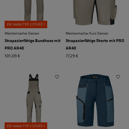
EN 14404 TYP 2 STUFE 1
Meistermacher Damen
Meistermacher Kurz Damen
Strapazierfähige Bundhose mit
Strapazierfähige Shorts mit PRO
PRO AR40
AR40
101,09 €
77,29 €
EN 14404 TYP 2 STUFE 1