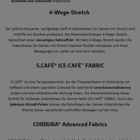
kühlende und isolierende
Materialien.
4-Wege-Stretch
Der äußerst bequeme, nachgiebige Stoff in Arbeitshosen für Damen mit Stretch wird
mithilfe von Elasthan produziert. Die Materialtechnologie 4-Wege-Stretch
vierseitigen Dehneffekt
bezeichnet einen
. Mit dem 4-Wege-Stretch werden die
Arbeitshosen für Damen mit Stretch maximal flexibel und passen sich Ihren
Bewegungen an, wobei sie ihre Form behalten.
S.CAFÉ® ICE-CAFÉ™ FABRIC
S.CAFÉ® ist eine Fertigungstechnik, bei der Polyesterfasern in Verbindung mit
Geruchsneutralisierung
Kaffeeöl und einem speziellen Granulat für optimierte
sorgen und eine antibakterielle Wirkung haben. Die Weiterentwicklung dieser
Technik für kühlende Arbeitshosen für Damen heißt ICE-CAFÉ™ FABRIC: Durch das
Jadestein-Kristall-Pulver
können die Nylonfasern der Damen-Arbeitshosen die
Wärme besser weiterleiten und kühlen deswegen auf der Haut.
CORDURA® Advanced Fabrics