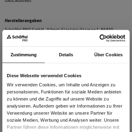
Herstellerangaben
Schöffel PRO GmbH, Albert-Einstein-Strasse 1, 86830
Schwabmünchen, Deutschland
info@schoeffel-pro.com
Zustimmung
Details
Über Cookies
Materialeigenschaften
Diese Webseite verwendet Cookies
Sind Sie
Gewerbetreibender?
Wir verwenden Cookies, um Inhalte und Anzeigen zu
Schnelltrocknend
personalisieren, Funktionen für soziale Medien anbieten
Kein Einsatz von PFAS
zu können und die Zugriffe auf unsere Website zu
Ich bestätige, dass ich Gewerbetreibender bin. Alle
analysieren. Außerdem geben wir Informationen zu Ihrer
OEKO-TEX® zertifiziert
Preise werden netto ausgewiesen.
Verwendung unserer Website an unsere Partner für
Kein Einsatz von PFAS
soziale Medien, Werbung und Analysen weiter. Unsere
S.Café® ICE-CAFÉ™ innovative Beschichtung auf Basis von
Partner führen diese Informationen möglicherweise mit
GEWERBETREIBENDER