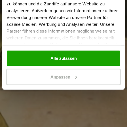
zu können und die Zugriffe auf unsere Website zu
Ich bestätige, dass ich Gewerbetreibender bin. Alle
analysieren. Außerdem geben wir Informationen zu Ihrer
Preise werden netto ausgewiesen.
DIE SCHÖFFEL
Verwendung unserer Website an unsere Partner für
soziale Medien, Werbung und Analysen weiter. Unsere
PRO SERVICES
Partner führen diese Informationen möglicherweise mit
GEWERBETREIBENDER
weiteren Daten zusammen, die Sie ihnen bereitgestellt
haben oder die sie im Rahmen Ihrer Nutzung der Dienste
gesammelt haben.
PRIVATPERSON
Alle zulassen
Anpassen