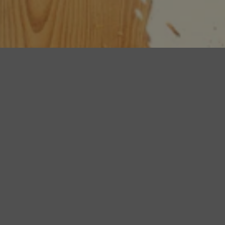
Unsere Kunden liegen uns am Herzen, deshalb ist es
unser Anspruch den besten Service zu bieten. Ob durch
Ihre persönliche Betreuung durch unser Schöffel PRO
Team, an unserem Standort Schwabmünchen in der
Schöffel Service Factory oder gemeinsam mit unseren
Dienstleistungs- und Handelspartnern.
Jetzt anfragen