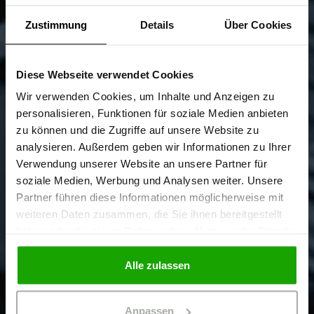
Zustimmung
Details
Über Cookies
Diese Webseite verwendet Cookies
Sind Sie
Gewerbetreibender?
Wir verwenden Cookies, um Inhalte und Anzeigen zu
personalisieren, Funktionen für soziale Medien anbieten
zu können und die Zugriffe auf unsere Website zu
Ich bestätige, dass ich Gewerbetreibender bin. Alle
analysieren. Außerdem geben wir Informationen zu Ihrer
Preise werden netto ausgewiesen.
Verwendung unserer Website an unsere Partner für
soziale Medien, Werbung und Analysen weiter. Unsere
Partner führen diese Informationen möglicherweise mit
GEWERBETREIBENDER
weiteren Daten zusammen, die Sie ihnen bereitgestellt
haben oder die sie im Rahmen Ihrer Nutzung der Dienste
gesammelt haben.
PRIVATPERSON
Alle zulassen
Anpassen