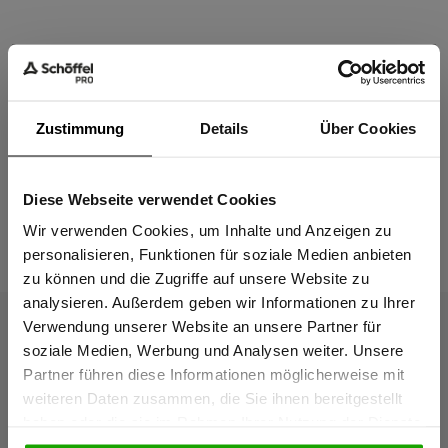
Material & Pflege
Zustimmung
Details
Über Cookies
Passform
Diese Webseite verwendet Cookies
Sind Sie
Das passt dazu
Gewerbetreibender?
Wir verwenden Cookies, um Inhalte und Anzeigen zu
personalisieren, Funktionen für soziale Medien anbieten
zu können und die Zugriffe auf unsere Website zu
Ich bestätige, dass ich Gewerbetreibender bin. Alle
analysieren. Außerdem geben wir Informationen zu Ihrer
Preise werden netto ausgewiesen.
Verwendung unserer Website an unsere Partner für
soziale Medien, Werbung und Analysen weiter. Unsere
Partner führen diese Informationen möglicherweise mit
GEWERBETREIBENDER
weiteren Daten zusammen, die Sie ihnen bereitgestellt
haben oder die sie im Rahmen Ihrer Nutzung der Dienste
gesammelt haben.