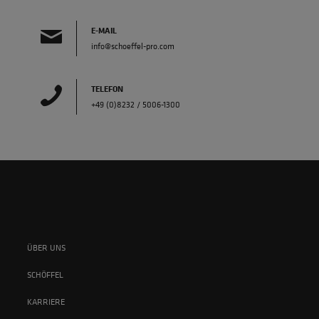
E-MAIL
info@schoeffel-pro.com
TELEFON
+49 (0)8232 / 5006-1300
ÜBER UNS
SCHÖFFEL
KARRIERE