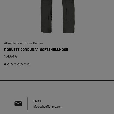
Allwettertalent Hose Damen
S
ROBUSTE CORDURA®-SOFTSHELLHOSE
154,64 €
E-MAIL
info@schoeffel-pro.com