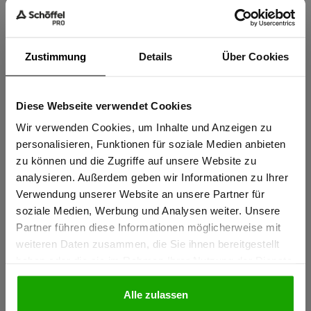
Zustimmung
Details
Über Cookies
Diese Webseite verwendet Cookies
Sind Sie
Gewerbetreibender?
Wir verwenden Cookies, um Inhalte und Anzeigen zu
personalisieren, Funktionen für soziale Medien anbieten
zu können und die Zugriffe auf unsere Website zu
Ich bestätige, dass ich Gewerbetreibender bin. Alle
analysieren. Außerdem geben wir Informationen zu Ihrer
Preise werden netto ausgewiesen.
Verwendung unserer Website an unsere Partner für
soziale Medien, Werbung und Analysen weiter. Unsere
Partner führen diese Informationen möglicherweise mit
GEWERBETREIBENDER
weiteren Daten zusammen, die Sie ihnen bereitgestellt
haben oder die sie im Rahmen Ihrer Nutzung der Dienste
gesammelt haben.
PRIVATPERSON
Alle zulassen