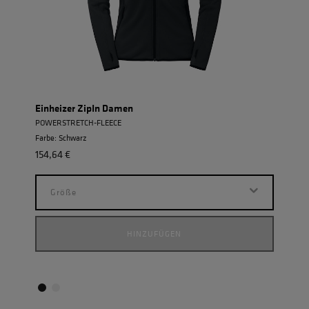
Einheizer ZipIn Damen
Masc
POWERSTRETCH-FLEECE
CORD
Farbe: Schwarz
Farbe
154,64 €
142,7
Größe
G
HINZUFÜGEN