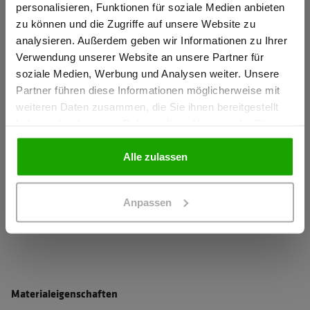
Innenkragen aus robustem Softshell und mit integrierter
personalisieren, Funktionen für soziale Medien anbieten
zu können und die Zugriffe auf unsere Website zu
Membran - hält kratzigem Bart und Wind stand
Ich bestätige, dass ich Gewerbetreibender bin. Alle
analysieren. Außerdem geben wir Informationen zu Ihrer
Leichte und komfortable Wattierung
Preise werden netto ausgewiesen.
Verwendung unserer Website an unsere Partner für
Hochwertiges Westenfutter für mehr Tragekomfort und
soziale Medien, Werbung und Analysen weiter. Unsere
besseres Körperklima
Partner führen diese Informationen möglicherweise mit
GEWERBETREIBENDER
weiteren Daten zusammen, die Sie ihnen bereitgestellt
mehr anzeigen
haben oder die sie im Rahmen Ihrer Nutzung der Dienste
gesammelt haben.
PRIVATPERSON
Alle zulassen
Herstellerangaben
Schöffel PRO GmbH, Albert-Einstein-Strasse 1, 86830
Anpassen
Schwabmünchen, Deutschland
info@schoeffel-pro.com
Materialeigenschaften