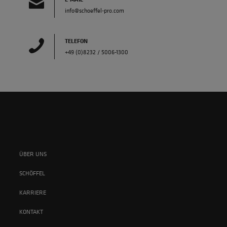
info@schoeffel-pro.com
TELEFON
+49 (0)8232 / 5006-1300
ÜBER UNS
SCHÖFFEL
KARRIERE
KONTAKT