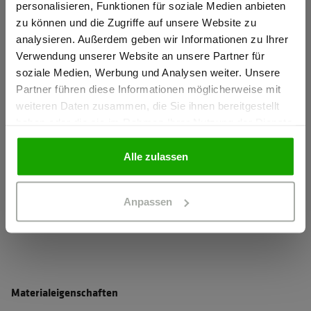
personalisieren, Funktionen für soziale Medien anbieten
Verklebte Nähte
zu können und die Zugriffe auf unsere Website zu
Ich bestätige, dass ich Gewerbetreibender bin. Alle
analysieren. Außerdem geben wir Informationen zu Ihrer
Robuster und abriebfester Außenstoff
Preise werden netto ausgewiesen.
Verwendung unserer Website an unsere Partner für
Leichte und komfortable Wattierung
soziale Medien, Werbung und Analysen weiter. Unsere
Wärmendes Fleece-Futter im Nierenbereich
Partner führen diese Informationen möglicherweise mit
GEWERBETREIBENDER
weiteren Daten zusammen, die Sie ihnen bereitgestellt
mehr anzeigen
haben oder die sie im Rahmen Ihrer Nutzung der Dienste
gesammelt haben.
PRIVATPERSON
Alle zulassen
Herstellerangaben
Schöffel PRO GmbH, Albert-Einstein-Strasse 1, 86830
Anpassen
Schwabmünchen, Deutschland
info@schoeffel-pro.com
Materialeigenschaften