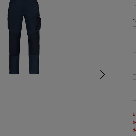
in
F
D
b
d