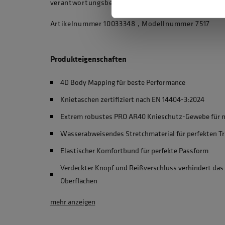
verantwortungsbewusste Arbeitskleidung setzen.
Artikelnummer 10033348 , Modellnummer 7517
Produkteigenschaften
4D Body Mapping für beste Performance
Knietaschen zertifiziert nach EN 14404-3:2024
Extrem robustes PRO AR40 Knieschutz-Gewebe für m
Wasserabweisendes Stretchmaterial für perfekten T
Elastischer Komfortbund für perfekte Passform
Verdeckter Knopf und Reißverschluss verhindert das
Oberflächen
mehr anzeigen