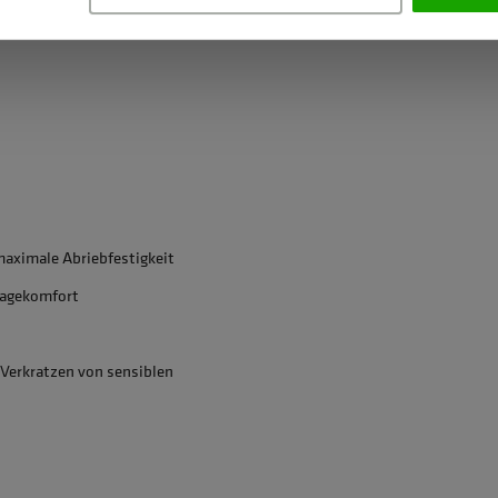
aximale Abriebfestigkeit
ragekomfort
 Verkratzen von sensiblen