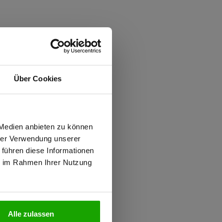
Über Cookies
ften
 PFAS
wiesen.
iziert
 Medien anbieten zu können
hrer Verwendung unserer
d
 führen diese Informationen
ie im Rahmen Ihrer Nutzung
N
Alle zulassen