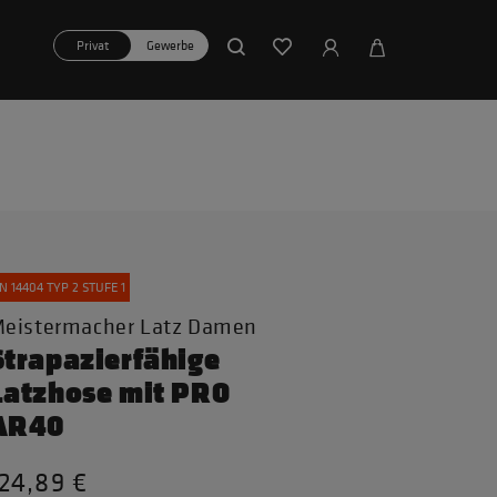
Privat
Gewerbe
N 14404 TYP 2 STUFE 1
eistermacher Latz Damen
Strapazierfähige
Latzhose mit PRO
AR40
24,89 €