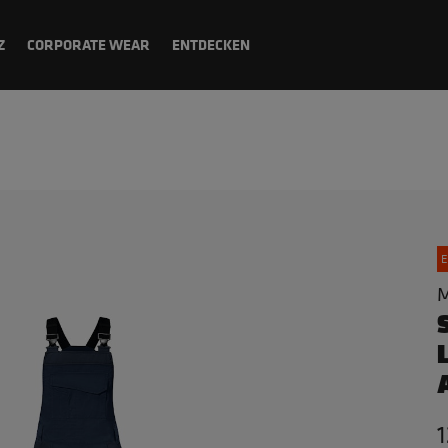
Z
CORPORATE WEAR
ENTDECKEN
E
M
1