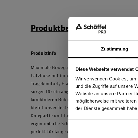
Produktbeschreibung
Ma
Zustimmung
Produktinfo
Maximale Bewegungsfreiheit und durchdachte Funk
Diese Webseite verwendet 
Latzhose mit innovativem Sorona®-Gewebe setzt 
Ich be
Wir verwenden Cookies, um I
Tragekomfort, Elastizität und Strapazierfähigkeit.
und die Zugriffe auf unsere 
sorgen für ein angenehmes Körperklima, beinhalt
Website an unsere Partner fü
kombinieren Robustheit mit Umweltbewusstsein. 
möglicherweise mit weiteren
GEW
bietet unser Testsieger zuverlässigen Knieschutz 
der Dienste gesammelt habe
Kniepartie und Taschen sind aus unserem bewährt
ergonomische Schöffel PRO Passform garantiert m
perfekt für lange Arbeitstage. Für alle, die auf Lan