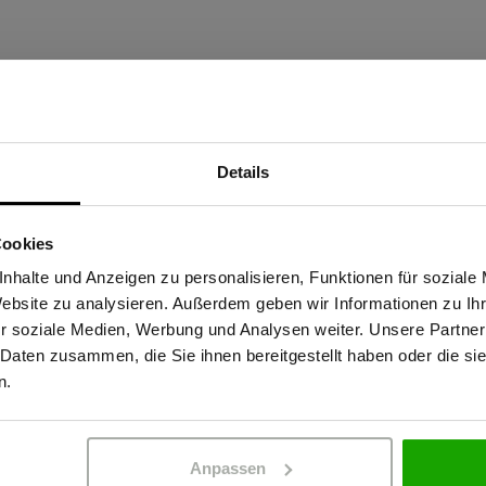
terial & Pflege
Passform
Details
Materialeigenscha
Sind Sie Gewerbetreibender?
tionalität: Die Meistermacher
Kein Einsatz von
Cookies
neue Maßstäbe in Sachen
stätige, dass ich Gewerbetreibender bin. Alle Preise werden netto ausge
OEKO-TEX® zertif
nhalte und Anzeigen zu personalisieren, Funktionen für soziale
 Die hochwertigen Materialien
Website zu analysieren. Außerdem geben wir Informationen zu I
Wasserabweisen
en nachwachsende Rohstoffe und
r soziale Medien, Werbung und Analysen weiter. Unsere Partner
Dank EN 14404-Zertifizierung
 Daten zusammen, die Sie ihnen bereitgestellt haben oder die s
ERBETREIBENDER
PRIVATPERSO
für anspruchsvolle Einsätze.
n.
en PRO AR40. Die beliebte
aximale Bewegungsfreiheit –
glebigkeit, Funktionalität und
Anpassen