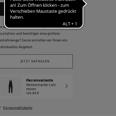
BITTE GRÖSSE WÄHLEN
ie wollen Ihr Unternehmen ganzheitlich
usstatten und benötigen eine größere
estellmenge? Gerne erstellen wir Ihnen ein
ndividuelles Angebot.
JETZT ANFRAGEN
Herrenvariante
Meistermacher Latz
Herren
124,89 €
Körpermaßtabelle