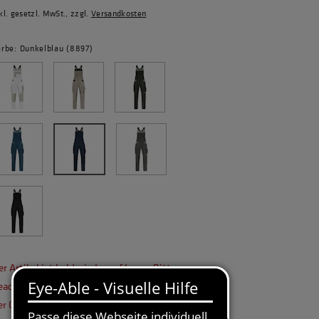
kl. gesetzl. MwSt., zzgl.
Versandkosten
arbe: Dunkelblau (8897)
er Artikel ist bald wieder auf Lager. Bitte
eachten Sie den voraussichtlichen Zulauf in
er Größenauswahl.