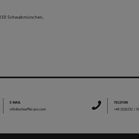
86830 Schwabmünchen,
E-MAIL
TELEFON
info@schoeffel-pro.com
+49 (0)8232 / 