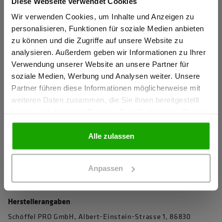
Diese Webseite verwendet Cookies
Sind Sie
Gewerbetreibender?
Wir verwenden Cookies, um Inhalte und Anzeigen zu
4D Body Mapping für beste Performance
personalisieren, Funktionen für soziale Medien anbieten
Knietaschen zertifiziert nach EN 14404-3:2024
zu können und die Zugriffe auf unsere Website zu
Ich bestätige, dass ich Gewerbetreibender bin. Alle
analysieren. Außerdem geben wir Informationen zu Ihrer
Extrem robustes PRO AR40 Knieschutz-Gewebe für
Preise werden netto ausgewiesen.
Verwendung unserer Website an unsere Partner für
maximale Abriebfestigkeit
soziale Medien, Werbung und Analysen weiter. Unsere
Wasserabweisendes Stretchmaterial für perfekten
Partner führen diese Informationen möglicherweise mit
GEWERBETREIBENDER
Tragekomfort
weiteren Daten zusammen, die Sie ihnen bereitgestellt
haben oder die sie im Rahmen Ihrer Nutzung der Dienste
Elastischer Komfortbund für perfekte Passform
gesammelt haben.
PRIVATPERSON
Verdeckter Knopf und Reißverschluss verhindert das
Alle zulassen
Verkratzen von sensiblen Oberflächen
mehr anzeigen
Anpassen
Herstellerangaben
Schöffel PRO GmbH, Albert-Einstein-Strasse 1, 86830