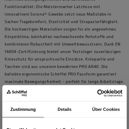
Funktionalität: Die Meistermacher Latzhose mit
innovativem Sorona®-Gewebe setzt neue Maßstäbe in
Sachen Tragekomfort, Elastizität und Strapazierfähigkeit.
Die hochwertigen Materialien sorgen für ein angenehmes
Körperklima, beinhalten nachwachsende Rohstoffe und
kombinieren Robustheit mit Umweltbewusstsein. Dank EN
14404-Zertifizierung bietet unser Testsieger zuverlässigen
Knieschutz für anspruchsvolle Einsätze. Kniepartie und
Taschen sind aus unserem bewährten PRO AR40. Die
beliebte ergonomische Schöffel PRO Passform garantiert
maximale Bewegungsfreiheit – perfekt für lange Arbeitstage.
Für alle, die auf Langlebigkeit, Funktionalität und
verantwortungsbewusste Arbeitskleidung setzen.
Artikelnummer 10033348 , Modellnummer 7517
Zustimmung
Details
Über Cookies
Produkteigenschaften