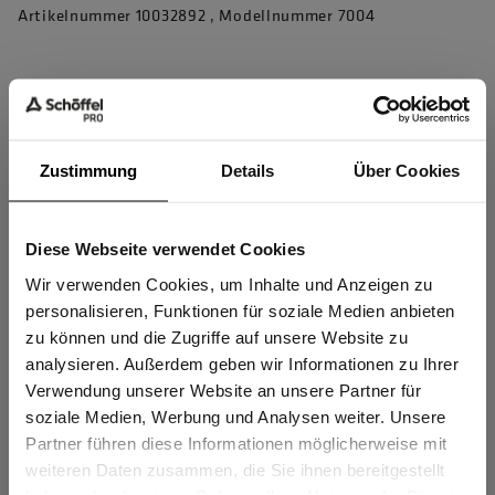
Artikelnummer 10032892 , Modellnummer 7004
Produkteigenschaften
4D Body Mapping für beste Performance
Zustimmung
Details
Über Cookies
4-Wege-Stretch für perfekte Bewegungsfreiheit
Verstärkung am unteren Bein für erhöhte Strapazierfähigkeit
Diese Webseite verwendet Cookies
Sind Sie
Schlaufe an Vordertasche zur sicheren Befestigung wichtiger
Gewerbetreibender?
Wir verwenden Cookies, um Inhalte und Anzeigen zu
Dinge
personalisieren, Funktionen für soziale Medien anbieten
2 Vordertaschen, 1 Reißverschlusstasche, 2 Gesäßtaschen
zu können und die Zugriffe auf unsere Website zu
Ich bestätige, dass ich Gewerbetreibender bin. Alle
1 Beintasche
analysieren. Außerdem geben wir Informationen zu Ihrer
Preise werden netto ausgewiesen.
Verwendung unserer Website an unsere Partner für
mehr anzeigen
soziale Medien, Werbung und Analysen weiter. Unsere
Partner führen diese Informationen möglicherweise mit
GEWERBETREIBENDER
weiteren Daten zusammen, die Sie ihnen bereitgestellt
Herstellerangaben