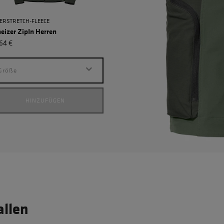
ERSTRETCH-FLEECE
ROBUSTE SOFTSHELLJACKE
eizer ZipIn Herren
Allwettertalent Jacke Herren
64 €
190,34 €
Größe
Größe
HINZUFÜGEN
HINZUFÜGEN
allen