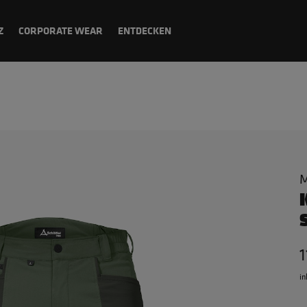
Z
CORPORATE WEAR
ENTDECKEN
M
1
in