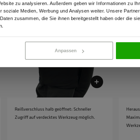
Website zu analysieren. Außerdem geben wir Informationen zu I
r soziale Medien, Werbung und Analysen weiter. Unsere Partner
 Daten zusammen, die Sie ihnen bereitgestellt haben oder die s
ERBETREIBENDER
PRIVATPERSO
n.
Anpassen
Reißverschluss halb geöffnet: Schneller
Heraus
Zugriff auf verdecktes Werkzeug möglich.
Maximal
Werkz