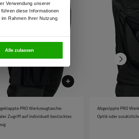
hrer Verwendung unserer
 führen diese Informationen
ie im Rahmen Ihrer Nutzung
N
Alle zulassen
geklappte PRO Werkzeugtasche:
Abgezippte PRO Werkz
er Zugriff auf individuell bestücktes
Optik oder zusätzlich
eug