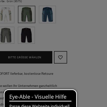
arbe: Grün (6575)
BITTE GRÖSSE WÄHLEN
OFORT lieferbar, kostenlose Retoure
ie wollen Ihr Unternehmen ganzheitlich
usstatten und benötigen eine größere
estellmenge? Gerne erstellen wir Ihnen ein
ndividuelles Angebot.