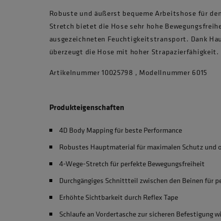
Robuste und äußerst bequeme Arbeitshose für de
Stretch bietet die Hose sehr hohe Bewegungsfreih
ausgezeichneten Feuchtigkeitstransport. Dank H
überzeugt die Hose mit hoher Strapazierfähigkeit.
Artikelnummer 10025798 , Modellnummer 6015
Produkteigenschaften
4D Body Mapping für beste Performance
Robustes Hauptmaterial für maximalen Schutz und 
4-Wege-Stretch für perfekte Bewegungsfreiheit
Durchgängiges Schnittteil zwischen den Beinen für p
Erhöhte Sichtbarkeit durch Reflex Tape
Schlaufe an Vordertasche zur sicheren Befestigung wi