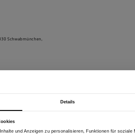
86830 Schwabmünchen,
Details
Sind Sie Gewerbetreibender?
Cookies
stätige, dass ich Gewerbetreibender bin. Alle Preise werden netto ausge
nhalte und Anzeigen zu personalisieren, Funktionen für soziale