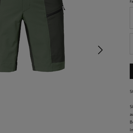
F
S
S
a
B
i