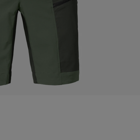
POWERSTRETCH-FLEECE
Einheizer ZipIn Herren
154,64 €
Größe
HINZUFÜGEN