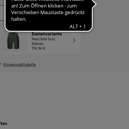
JETZT ANFRAGEN
Damenvariante
Maschine kurz
Damen
118,94 €
Körpermaßtabelle
ften