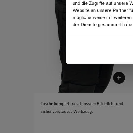
und die Zugriffe auf unsere 
Website an unsere Partner fü
möglicherweise mit weiteren
GEW
der Dienste gesammelt habe
Tasche komplett geschlossen: Blickdicht und
sicher verstautes Werkzeug.