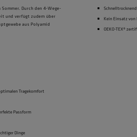
n Sommer. Durch den 4-Wege-
Schnelltrocknend
eit und verfügt zudem über
Kein Einsatz von
auptgewebe aus Polyamid
OEKO-TEX® zertif
optimalen Tragekomfort
erfekte Passform
chtiger Dinge