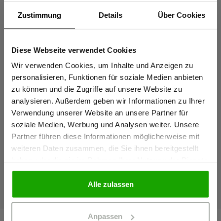
Zustimmung
Details
Über Cookies
Diese Webseite verwendet Cookies
Sind Sie
Gewerbetreibender?
Wir verwenden Cookies, um Inhalte und Anzeigen zu
personalisieren, Funktionen für soziale Medien anbieten
zu können und die Zugriffe auf unsere Website zu
Ich bestätige, dass ich Gewerbetreibender bin. Alle
analysieren. Außerdem geben wir Informationen zu Ihrer
Tasche komplett geschlossen:
Reißverschluss halb
Preise werden netto ausgewiesen.
Verwendung unserer Website an unsere Partner für
Blickdicht und sicher verstautes
Schneller Zugriff au
soziale Medien, Werbung und Analysen weiter. Unsere
Werkzeug.
Werkzeug möglich.
Partner führen diese Informationen möglicherweise mit
GEWERBETREIBENDER
weiteren Daten zusammen, die Sie ihnen bereitgestellt
haben oder die sie im Rahmen Ihrer Nutzung der Dienste
gesammelt haben.
PRIVATPERSON
Alle zulassen
Anpassen