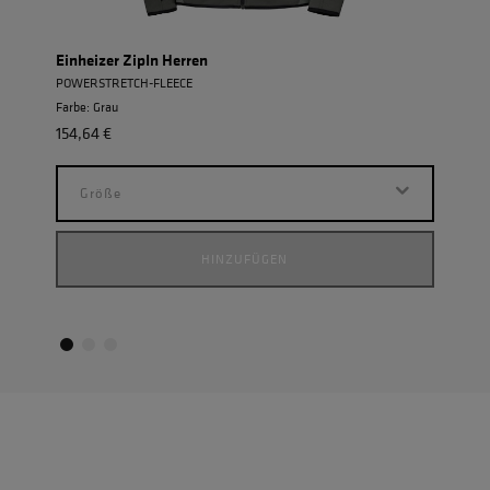
Einheizer ZipIn Herren
Allw
POWERSTRETCH-FLEECE
ROBUS
Farbe: Grau
Farbe
154,64 €
190,
Größe
G
HINZUFÜGEN