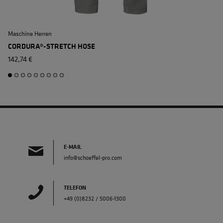
Maschine Herren
A
CORDURA®-STRETCH HOSE
142,74 €
E-MAIL
info@schoeffel-pro.com
TELEFON
+49 (0)8232 / 5006-1300