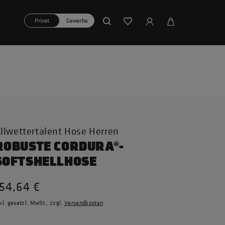
Privat
Gewerbe
llwettertalent Hose Herren
ROBUSTE CORDURA®-
SOFTSHELLHOSE
154,64 €
kl. gesetzl. MwSt., zzgl.
Versandkosten