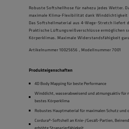
Robuste Softshellhose für nahezu jedes Wetter. Da
maximale Klima-Flexibilität dank Winddichtigkei
Das Softshellmaterial aus 4-Wege-Stretch liefert
Praktische Lüftungsreißverschlüsse ermöglichen s
Körperklimas. Maximale Widerstandsfähigkeit gara
Artikelnummer 10025656 , Modellnummer 7001
Produkteigenschaften
4D Body Mapping für beste Performance
Winddicht, wasserabweisend und atmungsaktiv für
bestes Körperklima
Robustes Hauptmaterial für maximalen Schutz und 
Cordura®-Softshell an Knie-/Gesäß-Partien, Beinend
erhöhte Strapazierfähigkeit