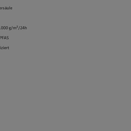
rsäule
0.000 g/m²/24h
 PFAS
iziert