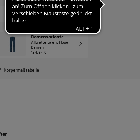
JETZT ANFRAGEN
Damenvariante
Allwettertalent Hose
Damen
154,64 €
Körpermaßtabelle
ften