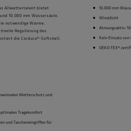
s Allwettertalent bietet
10.000 mm Wasse
t und 10.000 mm Wassersäule.
Winddicht
 die notwendige Wärme.
Atmungsaktiv: 1
chnelle Regulierung des
Kein Einsatz von
ntiert die Cordura®-Softshell.
OEKO-TEX® zertif
 maximalen Wetterschutz und
optimalen Tragekomfort
en und Tascheneingriffen für