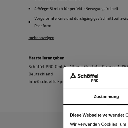
4-Wege-Stretch für perfekte Bewegungsfreiheit
Vorgeformte Knie und durchgängiges Schnittteil zwis
Passform
mehr anzeigen
Herstellerangaben
Schöffel PRO GmbH, Albert-Einstein-Strasse 1, 
Deutschland
info@schoeffel-pro.com
Zustimmung
Diese Webseite verwendet 
Ich be
Wir verwenden Cookies, um I