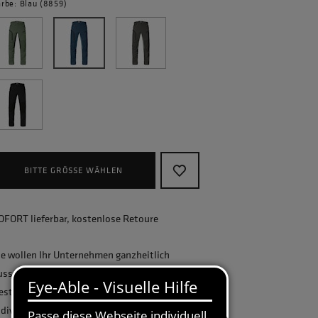
arbe: Blau (8859)
BITTE GRÖSSE WÄHLEN
OFORT lieferbar, kostenlose Retoure
ie wollen Ihr Unternehmen ganzheitlich
usstatten und benötigen eine größere
estellmenge? Gerne erstellen wir Ihnen ein
ndividuelles Angebot.