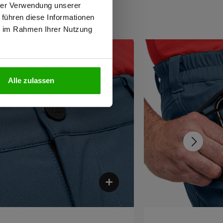
hrer Verwendung unserer
 führen diese Informationen
ie im Rahmen Ihrer Nutzung
N
Alle zulassen