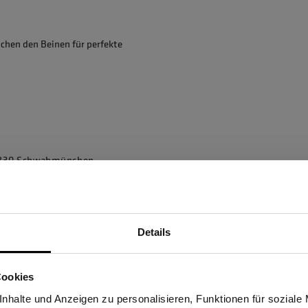
chen den Beinen für perfekte
86830 Schwabmünchen,
Details
Sind Sie Gewerbetreibender?
Cookies
stätige, dass ich Gewerbetreibender bin. Alle Preise werden netto ausge
nhalte und Anzeigen zu personalisieren, Funktionen für soziale