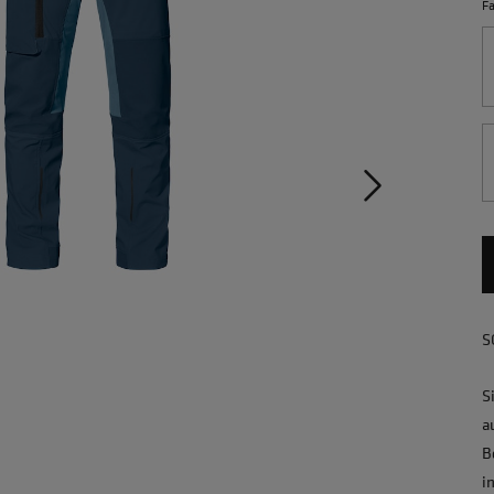
F
S
S
a
B
i