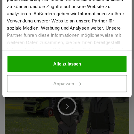
343 Klasse 4/4
zu können und die Zugriffe auf unsere Website zu
Ich bestätige, dass ich Gewerbetreibender bin. Alle
analysieren. Außerdem geben wir Informationen zu Ihrer
Preise werden netto ausgewiesen.
Verwendung unserer Website an unsere Partner für
soziale Medien, Werbung und Analysen weiter. Unsere
Partner führen diese Informationen möglicherweise mit
GEWERBETREIBENDER
weiteren Daten zusammen, die Sie ihnen bereitgestellt
haben oder die sie im Rahmen Ihrer Nutzung der Dienste
gesammelt haben.
PRIVATPERSON
Alle zulassen
Anpassen