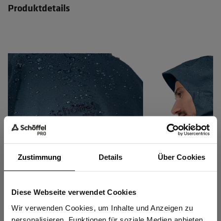
Produktdetails
Zustimmung
Details
Über Cookies
Diese Webseite verwendet Cookies
Sind Sie
Wasserdichtigkeit und
Dank 20.000 mm Wa
Gewerbetreibender?
Wir verwenden Cookies, um Inhalte und Anzeigen zu
Atmungsaktivität geprüft nach EN
die 2-Lagen Jacke a
personalisieren, Funktionen für soziale Medien anbieten