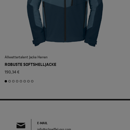
Allwettertalent Jacke Herren
M
ROBUSTE SOFTSHELLJACKE
190,34 €
E-MAIL
info@schoeffel-pro.com