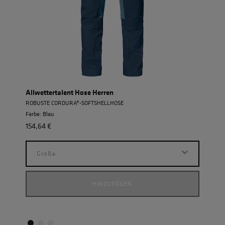
Allwettertalent Hose Herren
Einh
ROBUSTE CORDURA®-SOFTSHELLHOSE
POWE
Farbe: Blau
Farbe
154,64 €
154,
Größe
G
HINZUFÜGEN