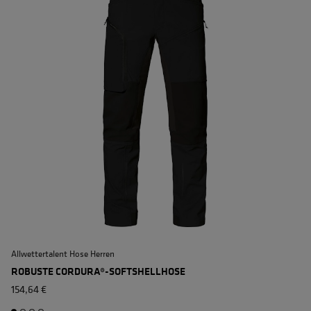
Allwettertalent Hose Herren
E
ROBUSTE CORDURA®-SOFTSHELLHOSE
154,64 €