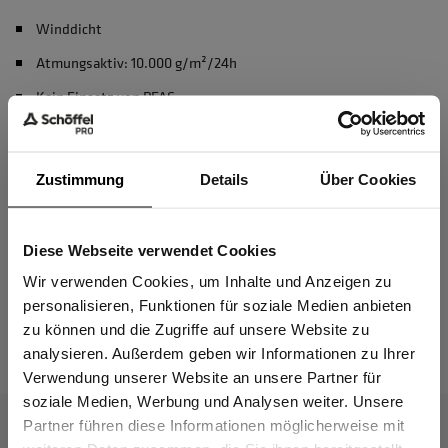
Winddicht
Atmungsaktiv: 10.000 g/m²/24h
Kein Einsatz von PFAS
Material & Pflege
Zustimmung
Details
Über Cookies
Passform
Diese Webseite verwendet Cookies
Sind Sie
Gewerbetreibender?
Wir verwenden Cookies, um Inhalte und Anzeigen zu
personalisieren, Funktionen für soziale Medien anbieten
Das passt dazu
zu können und die Zugriffe auf unsere Website zu
Ich bestätige, dass ich Gewerbetreibender bin. Alle
analysieren. Außerdem geben wir Informationen zu Ihrer
Preise werden netto ausgewiesen.
Verwendung unserer Website an unsere Partner für
soziale Medien, Werbung und Analysen weiter. Unsere
Partner führen diese Informationen möglicherweise mit
GEWERBETREIBENDER