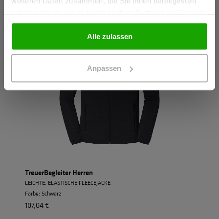
weiteren Daten zusammen, die Sie ihnen bereitgestellt
haben oder die sie im Rahmen Ihrer Nutzung der Dienste
gesammelt haben.
PRIVATPERSON
Alle zulassen
Anpassen
TreuerBegleiter Herren
LEICHTE, ELASTISCHE FLEECEJACKE
Farbe: Schwarz
107,04 €