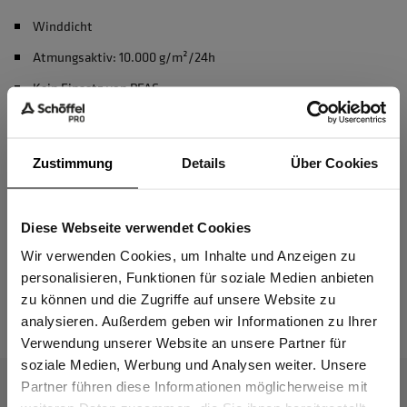
Winddicht
Atmungsaktiv: 10.000 g/m²/24h
Kein Einsatz von PFAS
Material & Pflege
Zustimmung
Details
Über Cookies
Passform
Diese Webseite verwendet Cookies
Sind Sie
Gewerbetreibender?
Wir verwenden Cookies, um Inhalte und Anzeigen zu
personalisieren, Funktionen für soziale Medien anbieten
Das passt dazu
zu können und die Zugriffe auf unsere Website zu
Ich bestätige, dass ich Gewerbetreibender bin. Alle
analysieren. Außerdem geben wir Informationen zu Ihrer
Preise werden netto ausgewiesen.
Verwendung unserer Website an unsere Partner für
soziale Medien, Werbung und Analysen weiter. Unsere
Partner führen diese Informationen möglicherweise mit
GEWERBETREIBENDER