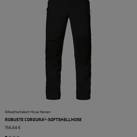
Allwettertalent Hose Herren
E
ROBUSTE CORDURA®-SOFTSHELLHOSE
154,64 €