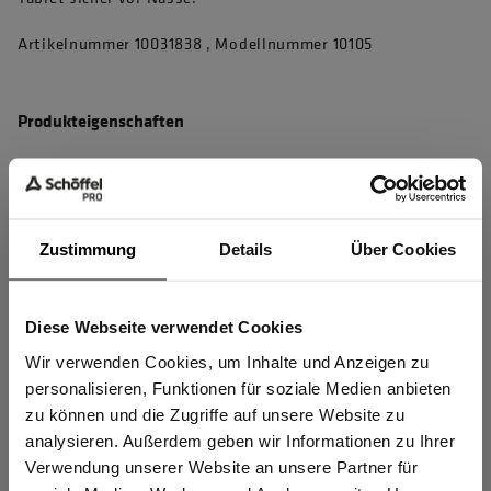
Artikelnummer 10031838 , Modellnummer 10105
Produkteigenschaften
4D Body Mapping für beste Performance
Winddicht, wasserabweisend und atmungsaktiv für
maximalen Wetterschutz und bestes Körperklima
Zustimmung
Details
Über Cookies
4-Wege-Stretch für perfekte Bewegungsfreiheit
Abnehmbare, zweifach verstellbare Kapuze
Diese Webseite verwendet Cookies
Sind Sie
Jackensaum mit Antirutsch-Band und Saumverstellung
Gewerbetreibender?
Wir verwenden Cookies, um Inhalte und Anzeigen zu
verhindert Verrutschen der Jacke
personalisieren, Funktionen für soziale Medien anbieten
Innenkragen aus robustem Softshell und mit integrierter
zu können und die Zugriffe auf unsere Website zu
Ich bestätige, dass ich Gewerbetreibender bin. Alle
analysieren. Außerdem geben wir Informationen zu Ihrer
Membran - hält kratzigem Bart und Wind stand
Preise werden netto ausgewiesen.
Verwendung unserer Website an unsere Partner für
mehr anzeigen