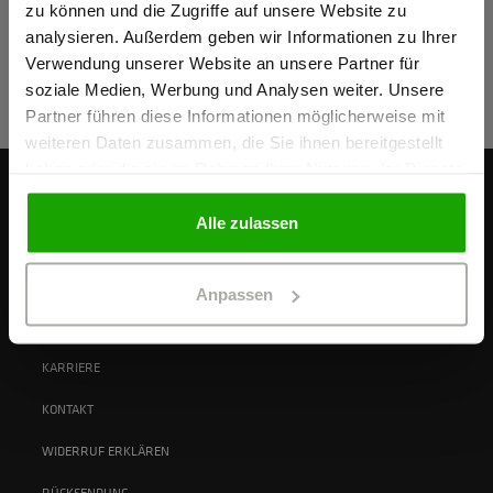
zu können und die Zugriffe auf unsere Website zu
Ich bestätige, dass ich Gewerbetreibender bin. Alle
analysieren. Außerdem geben wir Informationen zu Ihrer
TELEFON
Preise werden netto ausgewiesen.
Verwendung unserer Website an unsere Partner für
+49 (0)8232 / 5006-1300
soziale Medien, Werbung und Analysen weiter. Unsere
Partner führen diese Informationen möglicherweise mit
GEWERBETREIBENDER
weiteren Daten zusammen, die Sie ihnen bereitgestellt
haben oder die sie im Rahmen Ihrer Nutzung der Dienste
gesammelt haben.
PRIVATPERSON
Alle zulassen
ÜBER UNS
Anpassen
SCHÖFFEL
KARRIERE
KONTAKT
WIDERRUF ERKLÄREN
RÜCKSENDUNG