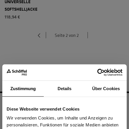
UNIVERSELLE
SOFTSHELLJACKE
118,94 €
Seite 2 von 2
Zustimmung
Details
Über Cookies
Diese Webseite verwendet Cookies
Sind Sie
E-MAIL
Gewerbetreibender?
Wir verwenden Cookies, um Inhalte und Anzeigen zu
info@schoeffel-pro.com
personalisieren, Funktionen für soziale Medien anbieten