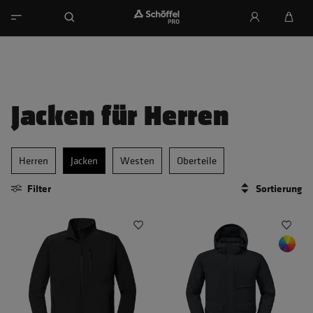
Jacken für Herren
Herren
Jacken
Westen
Oberteile
Filter
Sortierung