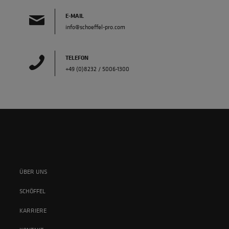
E-MAIL
info@schoeffel-pro.com
TELEFON
+49 (0)8232 / 5006-1300
ÜBER UNS
SCHÖFFEL
KARRIERE