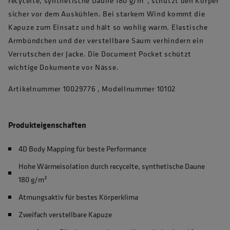
recycelte, synthetische Daune 180 g/m², schützt den Körper
sicher vor dem Auskühlen. Bei starkem Wind kommt die
Kapuze zum Einsatz und hält so wohlig warm. Elastische
Armbündchen und der verstellbare Saum verhindern ein
Verrutschen der Jacke. Die Document Pocket schützt
wichtige Dokumente vor Nässe.
Artikelnummer 10029776 , Modellnummer 10102
Produkteigenschaften
4D Body Mapping für beste Performance
Hohe Wärmeisolation durch recycelte, synthetische Daune
180 g/m²
Atmungsaktiv für bestes Körperklima
Zweifach verstellbare Kapuze