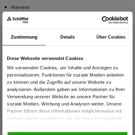
Wärmend
Wasserabweisend
Atmungsaktiv
Zustimmung
Details
Über Cookies
Kein Einsatz von PFAS
Diese Webseite verwendet Cookies
Sind Sie
Material & Pflege
Gewerbetreibender?
Wir verwenden Cookies, um Inhalte und Anzeigen zu
personalisieren, Funktionen für soziale Medien anbieten
Passform
zu können und die Zugriffe auf unsere Website zu
Ich bestätige, dass ich Gewerbetreibender bin. Alle
analysieren. Außerdem geben wir Informationen zu Ihrer
Preise werden netto ausgewiesen.
Verwendung unserer Website an unsere Partner für
soziale Medien, Werbung und Analysen weiter. Unsere
Partner führen diese Informationen möglicherweise mit
Produktdetails
GEWERBETREIBENDER
weiteren Daten zusammen, die Sie ihnen bereitgestellt
haben oder die sie im Rahmen Ihrer Nutzung der Dienste
gesammelt haben.