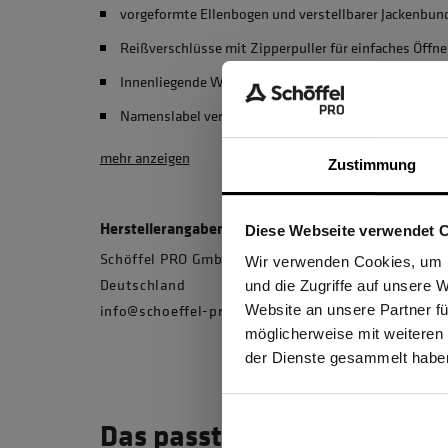
vorgeformte Ellenbogen und verstellbarer Jackenbund
Reißverschlüsse mit Zipperpuller für einfaches Öffn
Innenliegende Windschutzleiste hinter Frontreißver
Namenslabel verhindert Verwechslungen
mehr anzeigen
Zustimmung
Herstellerangaben
Diese Webseite verwendet 
Schöffel PRO GmbH, Albert-Einstein-Strasse 1, 
Ich be
Wir verwenden Cookies, um I
Deutschland
und die Zugriffe auf unsere 
info@schoeffel-pro.com
Website an unsere Partner fü
möglicherweise mit weiteren
GEW
der Dienste gesammelt habe
Das passt dazu