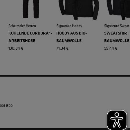
Arbeitstier Herren
Signature Hoody
Signature Sweat
H
KÜHLENDE CORDURA®-
HOODY AUS BIO-
SWEATSHIRT 
ARBEITSHOSE
BAUMWOLLE
BAUMWOLLE
130,84 €
71,34 €
59,44 €
5006-1300