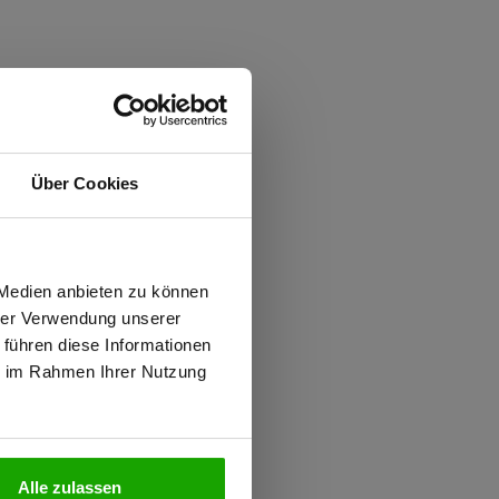
Über Cookies
wiesen.
 Medien anbieten zu können
hrer Verwendung unserer
 führen diese Informationen
ie im Rahmen Ihrer Nutzung
N
Alle zulassen