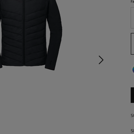
F
S
S