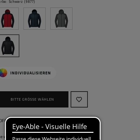
arbe: Schwarz (9877)
INDIVIDUALISIEREN
BITTE GRÖSSE WÄHLEN
OFORT lieferbar, kostenlose Retoure
ie wollen Ihr Unternehmen ganzheitlich