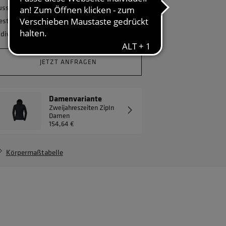
usstatten und benötigen eine größere
estellmenge? Gerne erstellen wir Ihnen ein
ndividuelles Angebot.
JETZT ANFRAGEN
Damenvariante
Zweijahreszeiten ZipIn
Damen
154,64 €
Körpermaßtabelle