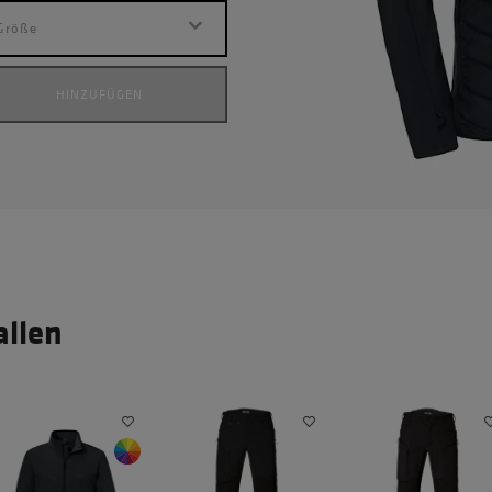
Größe
HINZUFÜGEN
allen