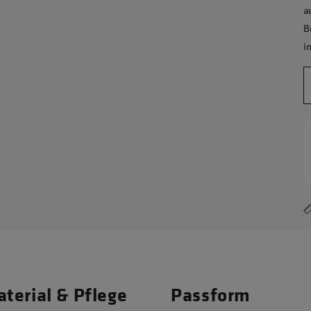
a
B
i
terial & Pflege
Passform