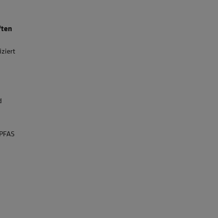
ften
iziert
d
 PFAS