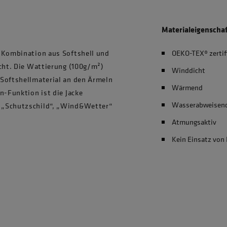
Materialeigenscha
r Kombination aus Softshell und
OEKO-TEX® zertif
icht. Die Wattierung (100g/m²)
Winddicht
 Softshellmaterial an den Ärmeln
Wärmend
n-Funktion ist die Jacke
Wasserabweisen
 „Schutzschild“, „Wind&Wetter“
Atmungsaktiv
Kein Einsatz von