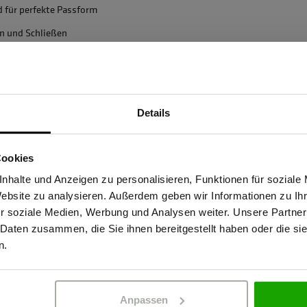
 für perfekte Passform
en und Schließen
schluss
Details
Sind Sie Gewerbetreibender?
Cookies
86830 Schwabmünchen,
stätige, dass ich Gewerbetreibender bin. Alle Preise werden netto ausge
nhalte und Anzeigen zu personalisieren, Funktionen für soziale
Website zu analysieren. Außerdem geben wir Informationen zu I
r soziale Medien, Werbung und Analysen weiter. Unsere Partner
 Daten zusammen, die Sie ihnen bereitgestellt haben oder die s
ERBETREIBENDER
PRIVATPERSO
n.
Anpassen