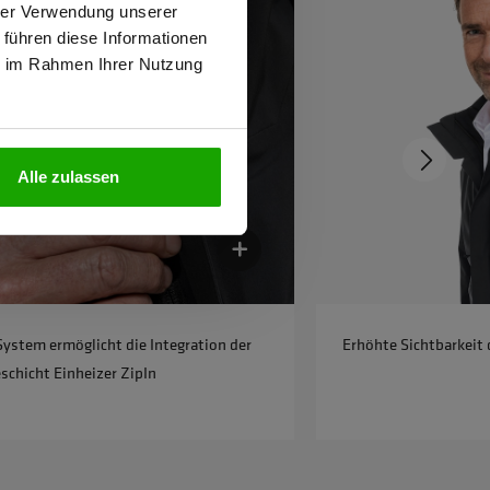
hrer Verwendung unserer
 führen diese Informationen
ie im Rahmen Ihrer Nutzung
N
Alle zulassen
System ermöglicht die Integration der
Erhöhte Sichtbarkeit 
chicht Einheizer ZipIn