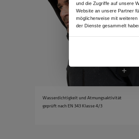
und die Zugriffe auf unsere 
Website an unsere Partner fü
möglicherweise mit weiteren
GEW
der Dienste gesammelt habe
Wasserdichtigkeit und Atmungsaktivität
geprüft nach EN 343 Klasse 4/3