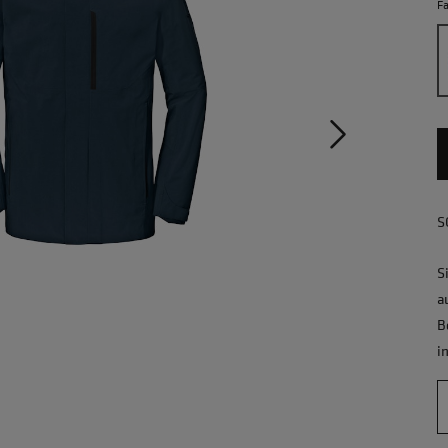
F
S
S
a
B
i