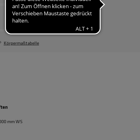
Damenvariante
Wetter-Fest ZipIn
Damen
261,74 €
Körpermaßtabelle
ften
0.000 mm WS