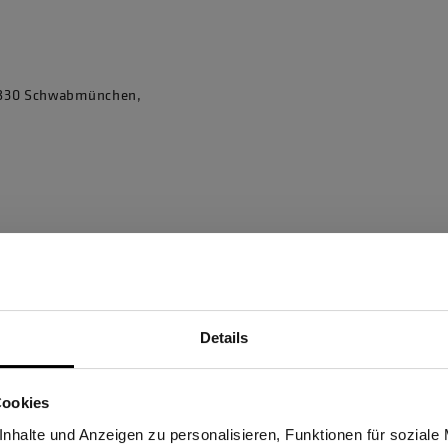
86830 Schwabmünchen,
Details
Sind Sie Gewerbetreibender?
Cookies
stätige, dass ich Gewerbetreibender bin. Alle Preise werden netto ausge
nhalte und Anzeigen zu personalisieren, Funktionen für soziale