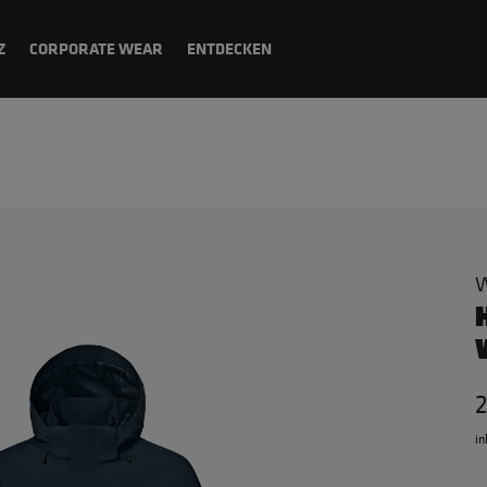
Z
CORPORATE WEAR
ENTDECKEN
W
2
in