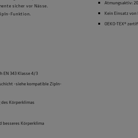
Atmungsaktiv: 2
ente sicher vor Nässe.
Kein Einsatz von
ipIn-Funktion.
OEKO-TEX® zertif
h EN 343 Klasse 4/3
chicht -siehe kompatible ZipIn-
g des Körperklimas
d besseres Körperklima