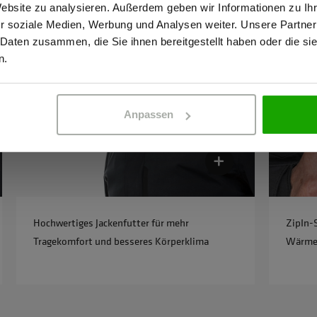
Website zu analysieren. Außerdem geben wir Informationen zu I
r soziale Medien, Werbung und Analysen weiter. Unsere Partner
 Daten zusammen, die Sie ihnen bereitgestellt haben oder die s
ERBETREIBENDER
PRIVATPERSO
n.
Anpassen
Hochwertiges Jackenfutter für mehr
ZipIn-
Tragekomfort und besseres Körperklima
Wärmes