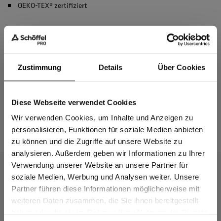
OEKO-TEX® zertifiziert
Material & Pflege
Zustimmung
Details
Über Cookies
Passform
Diese Webseite verwendet Cookies
Sind Sie
Gewerbetreibender?
Wir verwenden Cookies, um Inhalte und Anzeigen zu
Das passt dazu
personalisieren, Funktionen für soziale Medien anbieten
zu können und die Zugriffe auf unsere Website zu
Ich bestätige, dass ich Gewerbetreibender bin. Alle
analysieren. Außerdem geben wir Informationen zu Ihrer
Preise werden netto ausgewiesen.
Verwendung unserer Website an unsere Partner für
soziale Medien, Werbung und Analysen weiter. Unsere
Partner führen diese Informationen möglicherweise mit
GEWERBETREIBENDER
weiteren Daten zusammen, die Sie ihnen bereitgestellt
haben oder die sie im Rahmen Ihrer Nutzung der Dienste