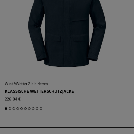
Wind&Wetter ZipIn Herren
W
KLASSISCHE WETTERSCHUTZJACKE
226,04 €