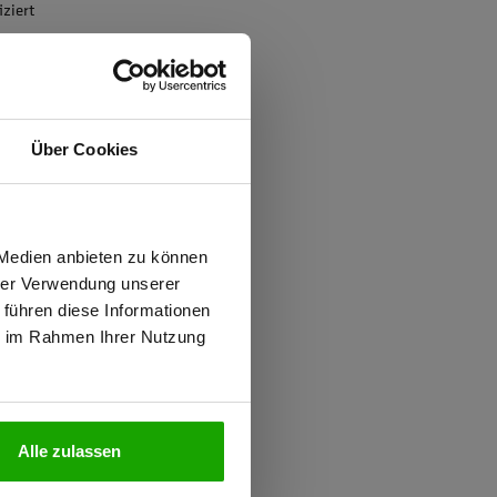
iziert
Über Cookies
wiesen.
 Medien anbieten zu können
hrer Verwendung unserer
 führen diese Informationen
ie im Rahmen Ihrer Nutzung
N
Alle zulassen