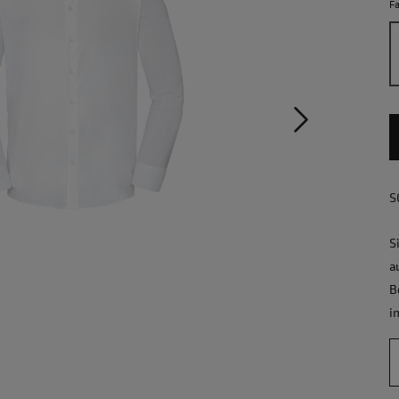
F
S
S
a
B
i