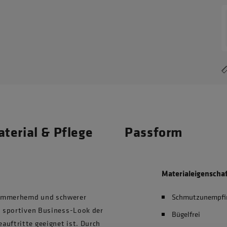
terial & Pflege
Passform
Materialeigenscha
Sommerhemd und schwerer
Schmutzunempfin
n, sportiven Business-Look der
Bügelfrei
auftritte geeignet ist. Durch