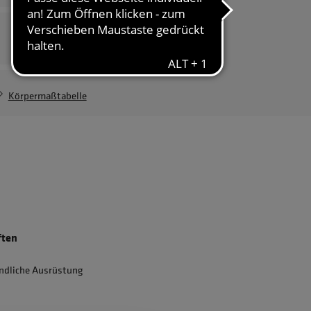
Damenvariante
Businessbluse
Damen
71,34 €
Körpermaßtabelle
ften
dliche Ausrüstung