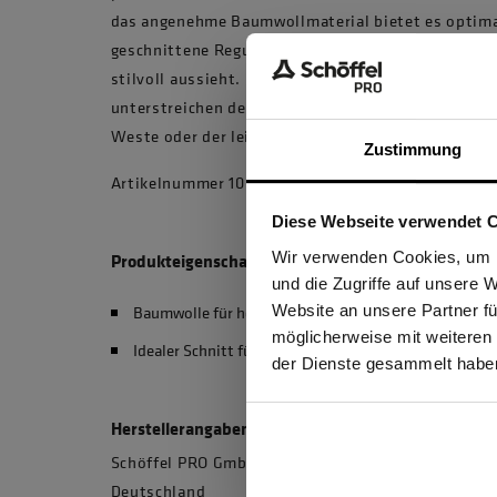
das angenehme Baumwollmaterial bietet es optima
geschnittene Regular Fit sorgt dafür, dass das He
stilvoll aussieht. Die weitenverstellbaren Mansch
unterstreichen den sportiven Business-Look der k
Weste oder der leichten Fleecejacke TreuerBegleite
Zustimmung
Artikelnummer 10030705 , Modellnummer 10155
Diese Webseite verwendet 
Ich be
Wir verwenden Cookies, um I
Produkteigenschaften
und die Zugriffe auf unsere 
Website an unsere Partner fü
Baumwolle für höchsten Tragekomfort
möglicherweise mit weiteren
GEW
Idealer Schnitt für perfekte Passform
der Dienste gesammelt habe
Herstellerangaben
Schöffel PRO GmbH, Albert-Einstein-Strasse 1, 
Deutschland