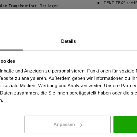
OEKO-TEX® zertif
len Tragekomfort. Der leger
md bequem sitzt und gleichzeitig
etten und der Kentkragen
ombiniert mit der Winterspeck
r eine sportliche Note erhält.
Details
Sind Sie Gewerbetreibender?
Cookies
stätige, dass ich Gewerbetreibender bin. Alle Preise werden netto ausge
nhalte und Anzeigen zu personalisieren, Funktionen für soziale
Website zu analysieren. Außerdem geben wir Informationen zu I
r soziale Medien, Werbung und Analysen weiter. Unsere Partner
 Daten zusammen, die Sie ihnen bereitgestellt haben oder die s
ERBETREIBENDER
PRIVATPERSO
n.
Anpassen
86830 Schwabmünchen,