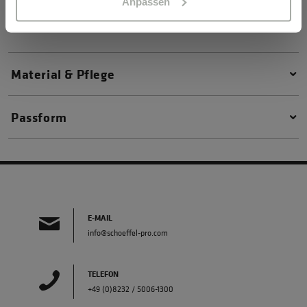
Anpassen
Materialeigenschaften
Material & Pflege
Passform
E-MAIL
info@schoeffel-pro.com
TELEFON
+49 (0)8232 / 5006-1300