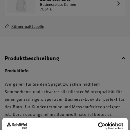
Businessbluse Damen
71,34 €
Körpermaßtabelle
Produktbeschreibung
Produktinfo
Wir gehen für Sie den Spagat zwischen leichtem
Sommerhemd und schwerer blickdichter Winterqualität für
einen ganzjährigen, sportiven Business-Look der perfekt für
das Büro, für Kundentermine und Messeauftritte geeignet
ist. Durch das angenehme Baumwollmaterial bietet es
optimalen Tragekomfort. Der Slim Fit sorgt dafür, dass das
Hemd figurbetont geschnitten ist und gleichzeitig stilvoll