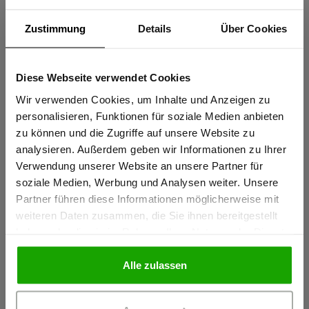
aussieht. Die weitenverstellbaren Manschetten und der
Zustimmung
Details
Über Cookies
Kentkragen unterstreichen den sportiven Business-Look der
kombiniert mit der Winterspeck Weste oder der leichten
Fleecejacke TreuerBegleiter eine sportliche Note erhält.
Diese Webseite verwendet Cookies
Sind Sie
Artikelnummer 10033032 , Modellnummer 10154
Gewerbetreibender?
Wir verwenden Cookies, um Inhalte und Anzeigen zu
personalisieren, Funktionen für soziale Medien anbieten
zu können und die Zugriffe auf unsere Website zu
Ich bestätige, dass ich Gewerbetreibender bin. Alle
Produkteigenschaften
analysieren. Außerdem geben wir Informationen zu Ihrer
Preise werden netto ausgewiesen.
Verwendung unserer Website an unsere Partner für
soziale Medien, Werbung und Analysen weiter. Unsere
Herstellerangaben
Partner führen diese Informationen möglicherweise mit
GEWERBETREIBENDER
weiteren Daten zusammen, die Sie ihnen bereitgestellt
Schöffel PRO GmbH, Albert-Einstein-Strasse 1, 86830
haben oder die sie im Rahmen Ihrer Nutzung der Dienste
Schwabmünchen, Deutschland
gesammelt haben.
PRIVATPERSON
info@schoeffel-pro.com
Alle zulassen