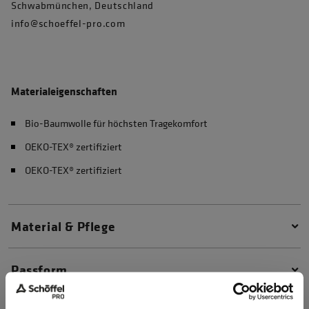
Schwabmünchen, Deutschland
info@schoeffel-pro.com
Materialeigenschaften
Bio-Baumwolle für höchsten Tragekomfort
OEKO-TEX® zertifiziert
OEKO-TEX® zertifiziert
Material & Pflege
Passform