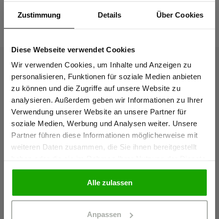
Zustimmung
Details
Über Cookies
Das passt dazu
Diese Webseite verwendet Cookies
Sind Sie
Gewerbetreibender?
Wir verwenden Cookies, um Inhalte und Anzeigen zu
personalisieren, Funktionen für soziale Medien anbieten
zu können und die Zugriffe auf unsere Website zu
Ich bestätige, dass ich Gewerbetreibender bin. Alle
analysieren. Außerdem geben wir Informationen zu Ihrer
Preise werden netto ausgewiesen.
Verwendung unserer Website an unsere Partner für
soziale Medien, Werbung und Analysen weiter. Unsere
Partner führen diese Informationen möglicherweise mit
GEWERBETREIBENDER
weiteren Daten zusammen, die Sie ihnen bereitgestellt
haben oder die sie im Rahmen Ihrer Nutzung der Dienste
gesammelt haben.
PRIVATPERSON
Alle zulassen
Anpassen