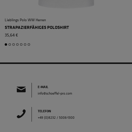
Lieblings Polo WW Herren
L
STRAPAZIERFÄHIGES POLOSHIRT
35,64 €
E-MAIL
info@schoeffel-pro.com
TELEFON
+49 (0)8232 / 5006-1300