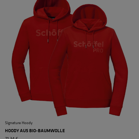
Signature Hoody
S
HOODY AUS BIO-BAUMWOLLE
71,34 €