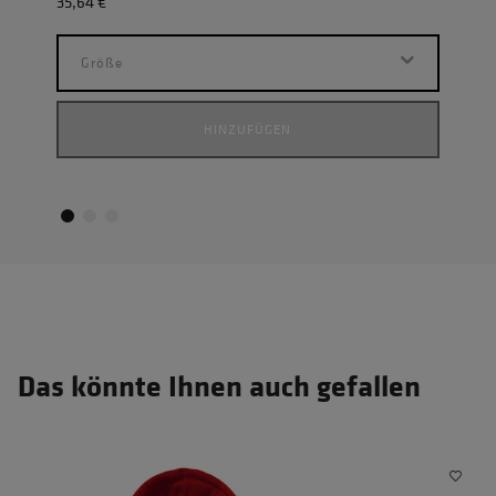
35,64 €
35,6
Größe
G
HINZUFÜGEN
Das könnte Ihnen auch gefallen