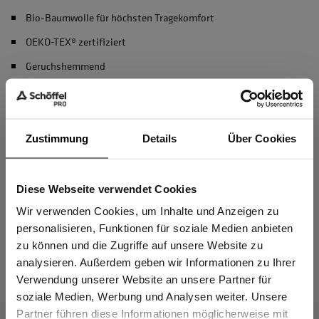
Bio-Baumwolle für höchsten Tragekomfort
OEKO-TEX® zertifiziert
Geruchshemmend
recycelter Polyester
Zustimmung
Details
Über Cookies
Material & Pflege
Diese Webseite verwendet Cookies
Passform
Sind Sie
Gewerbetreibender?
Wir verwenden Cookies, um Inhalte und Anzeigen zu
personalisieren, Funktionen für soziale Medien anbieten
zu können und die Zugriffe auf unsere Website zu
Das passt dazu
Ich bestätige, dass ich Gewerbetreibender bin. Alle
analysieren. Außerdem geben wir Informationen zu Ihrer
Preise werden netto ausgewiesen.
Verwendung unserer Website an unsere Partner für
soziale Medien, Werbung und Analysen weiter. Unsere
Partner führen diese Informationen möglicherweise mit