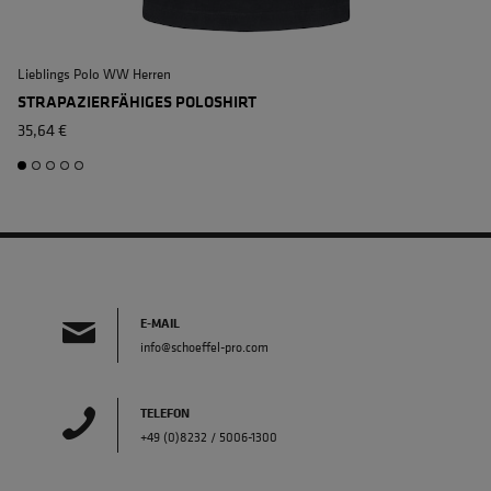
Lieblings Polo WW Herren
L
STRAPAZIERFÄHIGES POLOSHIRT
35,64 €
E-MAIL
info@schoeffel-pro.com
TELEFON
+49 (0)8232 / 5006-1300