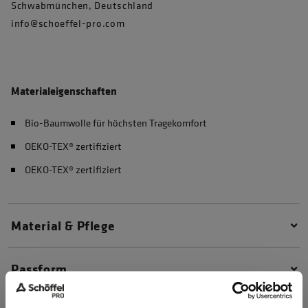
Schwabmünchen, Deutschland
info@schoeffel-pro.com
Materialeigenschaften
Bio-Baumwolle für höchsten Tragekomfort
OEKO-TEX® zertifiziert
OEKO-TEX® zertifiziert
Material & Pflege
Passform