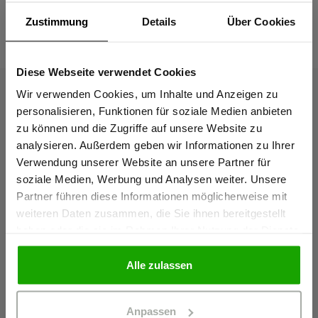
Zustimmung
Details
Über Cookies
Das passt dazu
Diese Webseite verwendet Cookies
Sind Sie
Gewerbetreibender?
Wir verwenden Cookies, um Inhalte und Anzeigen zu
personalisieren, Funktionen für soziale Medien anbieten
zu können und die Zugriffe auf unsere Website zu
Ich bestätige, dass ich Gewerbetreibender bin. Alle
analysieren. Außerdem geben wir Informationen zu Ihrer
Preise werden netto ausgewiesen.
Verwendung unserer Website an unsere Partner für
soziale Medien, Werbung und Analysen weiter. Unsere
Partner führen diese Informationen möglicherweise mit
GEWERBETREIBENDER
weiteren Daten zusammen, die Sie ihnen bereitgestellt
haben oder die sie im Rahmen Ihrer Nutzung der Dienste
gesammelt haben.
PRIVATPERSON
Alle zulassen
Anpassen