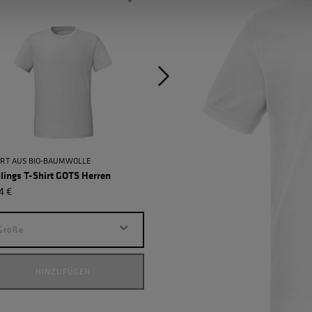
IRT AUS BIO-BAUMWOLLE
STRAPAZIERFÄHIGES POLOSHIRT
lings T-Shirt GOTS Herren
Lieblings Polo WW Herren
4 €
35,64 €
Größe
Größe
HINZUFÜGEN
HINZUFÜGEN