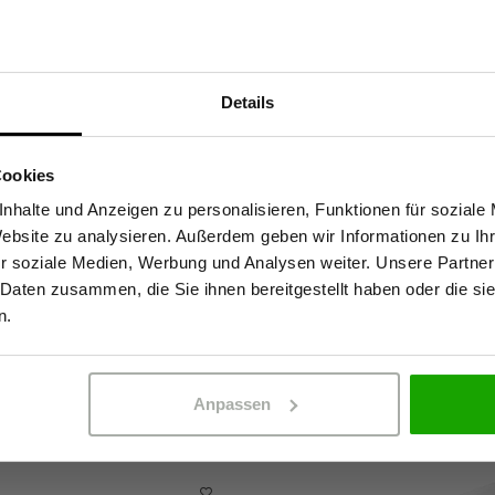
Details
86830 Schwabmünchen,
Sind Sie Gewerbetreibender?
Cookies
stätige, dass ich Gewerbetreibender bin. Alle Preise werden netto ausge
nhalte und Anzeigen zu personalisieren, Funktionen für soziale
Website zu analysieren. Außerdem geben wir Informationen zu I
r soziale Medien, Werbung und Analysen weiter. Unsere Partner
 Daten zusammen, die Sie ihnen bereitgestellt haben oder die s
ERBETREIBENDER
PRIVATPERSO
n.
Anpassen