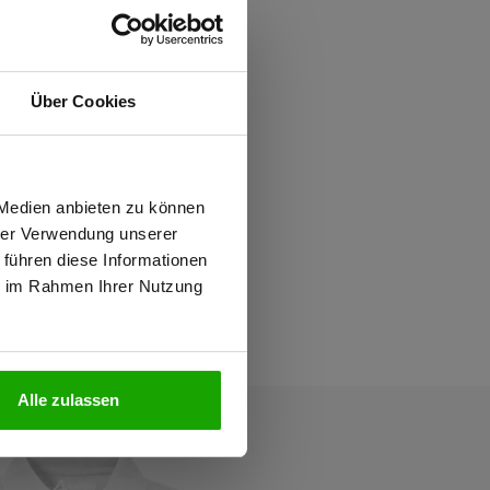
Über Cookies
wiesen.
 Medien anbieten zu können
hrer Verwendung unserer
 führen diese Informationen
ie im Rahmen Ihrer Nutzung
N
Alle zulassen