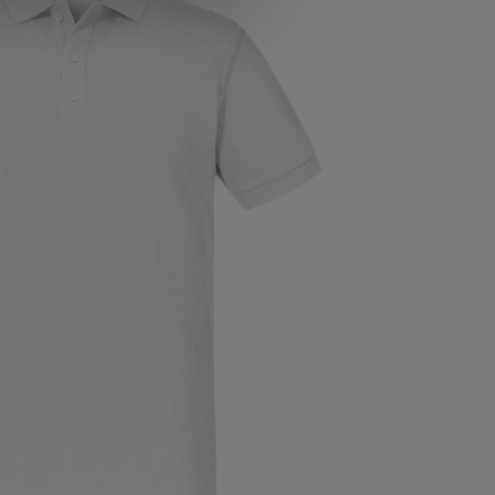
T-SHIRT AUS BIO-BAUMWOLLE
Lieblings T-Shirt GOTS Herren
23,74 €
Größe
HINZUFÜGEN