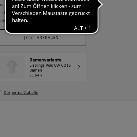
usstatten und benötigen eine größere
estellmenge? Gerne erstellen wir Ihnen ein
ndividuelles Angebot.
JETZT ANFRAGEN
Damenvariante
Lieblings Polo CW GOTS
Damen
35,64 €
Körpermaßtabelle