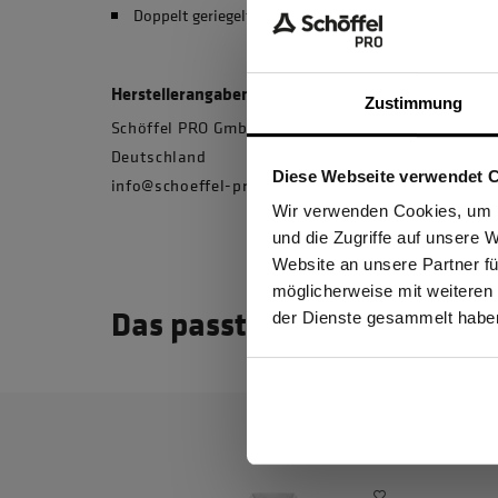
Doppelt geriegelte Seitenschlitze
Herstellerangaben
Zustimmung
Schöffel PRO GmbH, Albert-Einstein-Strasse 1, 
Deutschland
Diese Webseite verwendet 
info@schoeffel-pro.com
Ich be
Wir verwenden Cookies, um I
und die Zugriffe auf unsere 
Website an unsere Partner fü
möglicherweise mit weiteren
GEW
Das passt dazu
der Dienste gesammelt habe