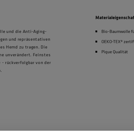
Materialeigenscha
le und die Anti-Aging-
Bio-Baumwolle f
igen und repräsentativen
OEKO-TEX® zertif
ches Hemd zu tragen. Die
Pique Qualität
he unverändert. Feinstes
 - rückverfolgbar von der
.