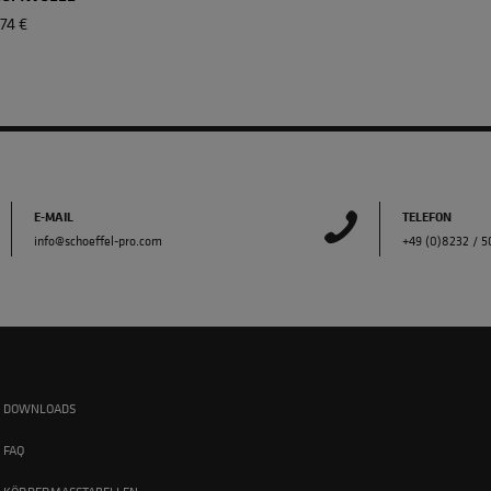
74 €
E-MAIL
TELEFON
info@schoeffel-pro.com
+49 (0)8232 / 
DOWNLOADS
FAQ