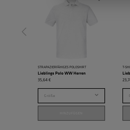
STRAPAZIERFÄHIGES POLOSHIRT
T-SH
Lieblings Polo WW Herren
Lieb
35,64 €
23,7
Größe
HINZUFÜGEN