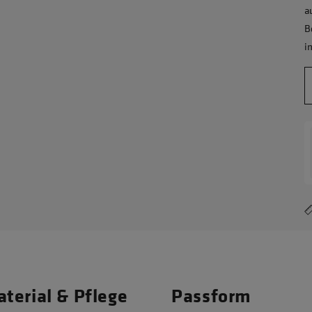
a
B
i
terial & Pflege
Passform