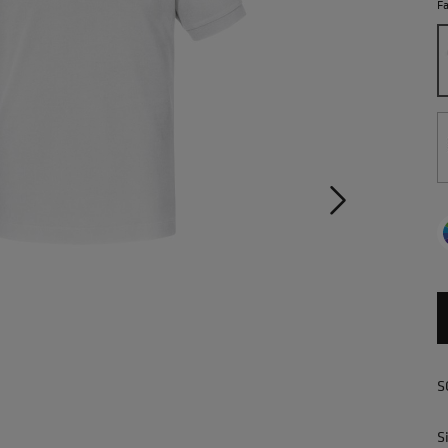
F
S
S