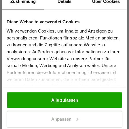
Zustimmung
Details
Über Cookies
Coolmax® für effektiven Feuchtigkeitstransport – stets kühl
und trocken
Diese Webseite verwendet Cookies
Sind Sie
Elastische thermofixierte Reflexstreifen PRO ReFlex
Gewerbetreibender?
Wir verwenden Cookies, um Inhalte und Anzeigen zu
personalisieren, Funktionen für soziale Medien anbieten
mehr anzeigen
zu können und die Zugriffe auf unsere Website zu
Ich bestätige, dass ich Gewerbetreibender bin. Alle
analysieren. Außerdem geben wir Informationen zu Ihrer
Preise werden netto ausgewiesen.
Verwendung unserer Website an unsere Partner für
Herstellerangaben
soziale Medien, Werbung und Analysen weiter. Unsere
Schöffel PRO GmbH, Albert-Einstein-Strasse 1, 86830
Partner führen diese Informationen möglicherweise mit
Schwabmünchen, Deutschland
GEWERBETREIBENDER
weiteren Daten zusammen, die Sie ihnen bereitgestellt
info@schoeffel-pro.com
haben oder die sie im Rahmen Ihrer Nutzung der Dienste
gesammelt haben.
PRIVATPERSON
Alle zulassen
Materialeigenschaften
Anpassen
Geruchshemmend