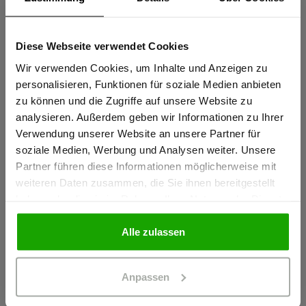
Sportlicher Schnitt für perfekte Passform
Elastische Reflexstreifen PRO ReFlex
Diese Webseite verwendet Cookies
Sind Sie
Schulterreflexstreifen für erhöhte Sichtbarkeit
Gewerbetreibender?
Wir verwenden Cookies, um Inhalte und Anzeigen zu
mehr anzeigen
personalisieren, Funktionen für soziale Medien anbieten
zu können und die Zugriffe auf unsere Website zu
Ich bestätige, dass ich Gewerbetreibender bin. Alle
analysieren. Außerdem geben wir Informationen zu Ihrer
Herstellerangaben
Preise werden netto ausgewiesen.
Verwendung unserer Website an unsere Partner für
Schöffel PRO GmbH, Albert-Einstein-Strasse 1, 86830
soziale Medien, Werbung und Analysen weiter. Unsere
Partner führen diese Informationen möglicherweise mit
Schwabmünchen, Deutschland
GEWERBETREIBENDER
weiteren Daten zusammen, die Sie ihnen bereitgestellt
info@schoeffel-pro.com
haben oder die sie im Rahmen Ihrer Nutzung der Dienste
gesammelt haben.
PRIVATPERSON
Alle zulassen
Materialeigenschaften
Anpassen
Geruchshemmend