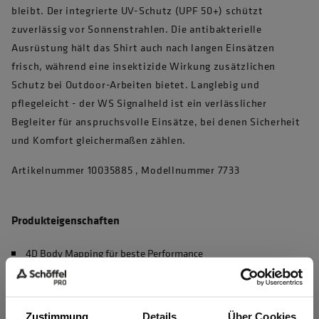
bleibt. Der integrierte UV-Schutz (UPF 50+) schützt
zuverlässig vor Sonnenstrahlen. Die antibakterielle
Ausrüstung hält das Shirt auch nach langen Einsätzen
frisch, während eine insektizide Wirkung zusätzlichen
Schutz bei Outdoor-Arbeiten bietet. Langlebig und
pflegeleicht - der WS Signalheld ist ein verlässlicher
Begleiter für anspruchsvolle Einsätze, bei denen Sicherheit
und Komfort gleichermaßen zählen.
Artikelnummer 10035885 , Modellnummer 7733
Produkteigenschaften
4D Body Mapping für beste Performance
Waschbar bei 60°C, max. 50 Haushaltswäschen (EN 20471)
UV Schutz nach EN 13758-2, UPF 50+
Zustimmung
Details
Über Cookies