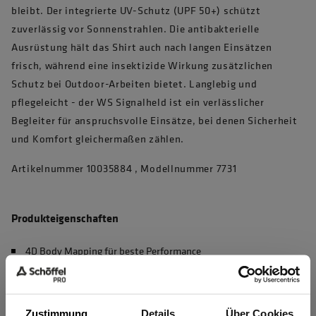
bleibt. Der integrierte UV-Schutz (UPF 50+) schützt
zuverlässig vor Sonnenstrahlen. Die antibakterielle
Ausrüstung hält das Shirt auch nach langen Einsätzen
frisch, während eine insektizide Wirkung zusätzlichen
Schutz bei Outdoor-Arbeiten bietet. Langlebig und
pflegeleicht - der WS Signalheld ist ein verlässlicher
Begleiter für anspruchsvolle Einsätze, bei denen Sicherheit
und Komfort gleichermaßen zählen.
Artikelnummer 10035884 , Modellnummer 7731
Produkteigenschaften
4D Body Mapping für beste Performance
Waschbar bei 60°C, max. 50 Haushaltswäschen (EN 20471)
UV Schutz nach EN 13758-2, UPF 50+
Zustimmung
Details
Über Cookies