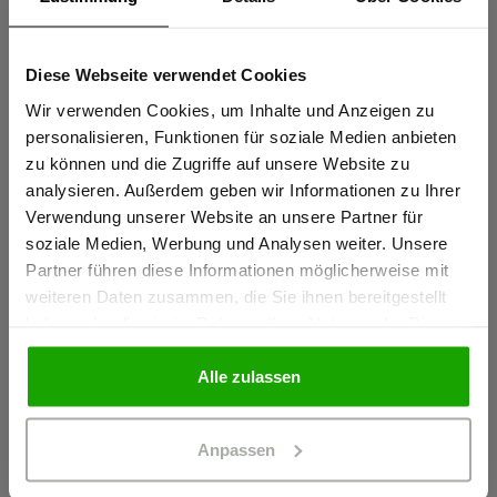
Sportlicher Schnitt für perfekte Passform
Elastische thermofixierte Reflexstreifen PRO ReFlex
Diese Webseite verwendet Cookies
Sind Sie
Schulterreflexstreifen für erhöhte Sichtbarkeit
Gewerbetreibender?
Wir verwenden Cookies, um Inhalte und Anzeigen zu
mehr anzeigen
personalisieren, Funktionen für soziale Medien anbieten
zu können und die Zugriffe auf unsere Website zu
Ich bestätige, dass ich Gewerbetreibender bin. Alle
analysieren. Außerdem geben wir Informationen zu Ihrer
Herstellerangaben
Preise werden netto ausgewiesen.
Verwendung unserer Website an unsere Partner für
Schöffel PRO GmbH, Albert-Einstein-Strasse 1, 86830
soziale Medien, Werbung und Analysen weiter. Unsere
Partner führen diese Informationen möglicherweise mit
Schwabmünchen, Deutschland
GEWERBETREIBENDER
weiteren Daten zusammen, die Sie ihnen bereitgestellt
info@schoeffel-pro.com
haben oder die sie im Rahmen Ihrer Nutzung der Dienste
gesammelt haben.
PRIVATPERSON
Alle zulassen
Materialeigenschaften
Anpassen
Geruchshemmend