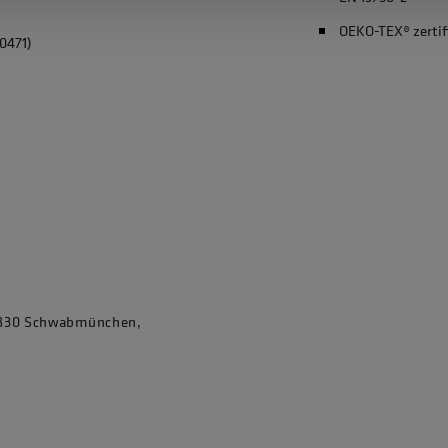
OEKO-TEX® zertif
0471)
86830 Schwabmünchen,