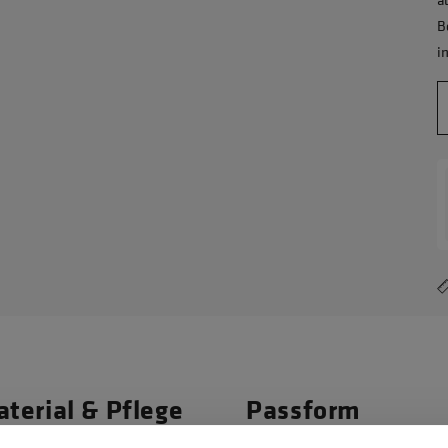
B
i
terial & Pflege
Passform