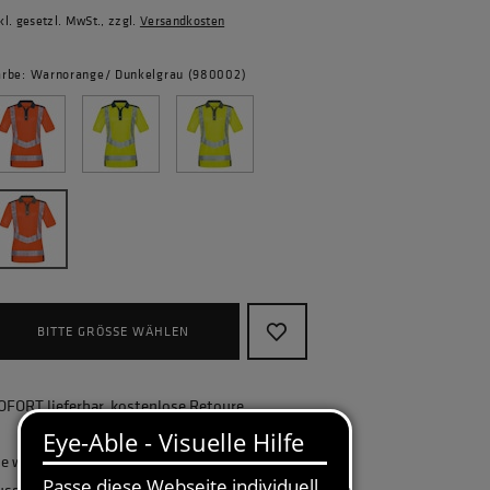
kl. gesetzl. MwSt., zzgl.
Versandkosten
arbe: Warnorange/ Dunkelgrau (980002)
BITTE GRÖSSE WÄHLEN
OFORT lieferbar, kostenlose Retoure
ie wollen Ihr Unternehmen ganzheitlich
usstatten und benötigen eine größere