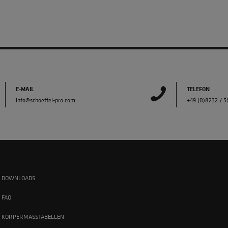
E-MAIL
TELEFON
info@schoeffel-pro.com
+49 (0)8232 / 
DOWNLOADS
FAQ
KÖRPERMASSTABELLEN