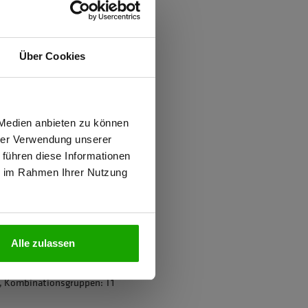
ften
Über Cookies
d
ung gegen Mücken
wiesen.
 Medien anbieten zu können
hrer Verwendung unserer
 führen diese Informationen
ie im Rahmen Ihrer Nutzung
N
ter
Alle zulassen
1, Kombinationsgruppen: T1