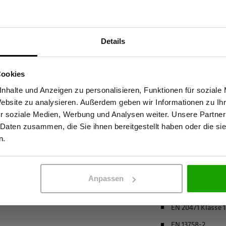
Materialeigenscha
Details
t hohe Sichtbarkeit mit
Geruchshemmen
Sind Sie Gewerbetreibender?
unktionsmaterial leitet
Insektizide Wirk
tze konzentriert bleibt. Der
Cookies
Atmungsaktiv
ig vor Sonnenstrahlen. Die
stätige, dass ich Gewerbetreibender bin. Alle Preise werden netto ausge
nhalte und Anzeigen zu personalisieren, Funktionen für soziale
Bio-Baumwolle
h langen Einsätzen frisch,
Website zu analysieren. Außerdem geben wir Informationen zu I
hutz bei Outdoor-Arbeiten
4-Wege-Stretch
r soziale Medien, Werbung und Analysen weiter. Unsere Partner
ld ist ein verlässlicher
 Daten zusammen, die Sie ihnen bereitgestellt haben oder die s
ERBETREIBENDER
PRIVATPERSO
recycelter Polyes
Sicherheit und Komfort
n.
mehr anzeigen
Anpassen
Zertifizierungen
EN 20471 Klasse 
EN 13758-2