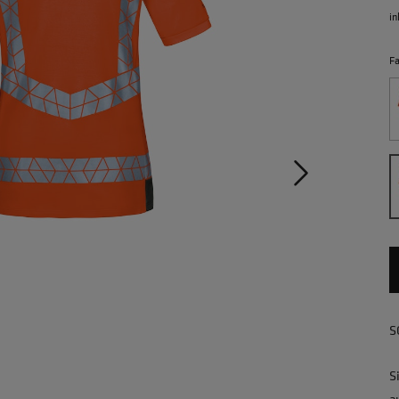
in
F
S
S
a