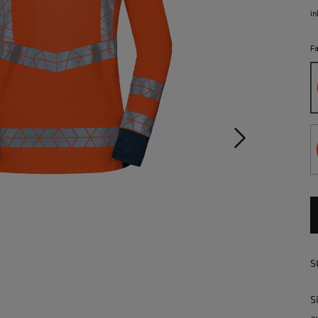
in
F
S
S
a