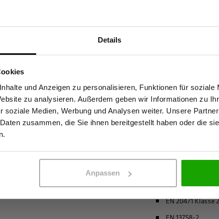
Materialeigenscha
Details
t hohe Sichtbarkeit mit
Geruchshemmen
Sind Sie Gewerbetreibender?
tstage im Freien. Das leichte
Insektizide Wirk
 leitet Feuchtigkeit vom Körper
Cookies
Atmungsaktiv
Der integrierte UV-Schutz (UPF
stätige, dass ich Gewerbetreibender bin. Alle Preise werden netto ausge
nhalte und Anzeigen zu personalisieren, Funktionen für soziale
4-Wege-Stretch
antibakterielle Ausrüstung hält
Website zu analysieren. Außerdem geben wir Informationen zu I
end eine insektizide Wirkung
Coolmax® (kühle
r soziale Medien, Werbung und Analysen weiter. Unsere Partner
anglebig und pflegeleicht - der
 Daten zusammen, die Sie ihnen bereitgestellt haben oder die s
ERBETREIBENDER
PRIVATPERSO
recycelter Polyes
spruchsvolle Einsätze, bei denen
n.
mehr anzeigen
Anpassen
Zertifizierungen
EN 20471 Klasse 
EN 13758-2