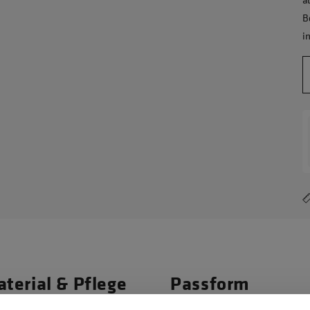
B
i
terial & Pflege
Passform