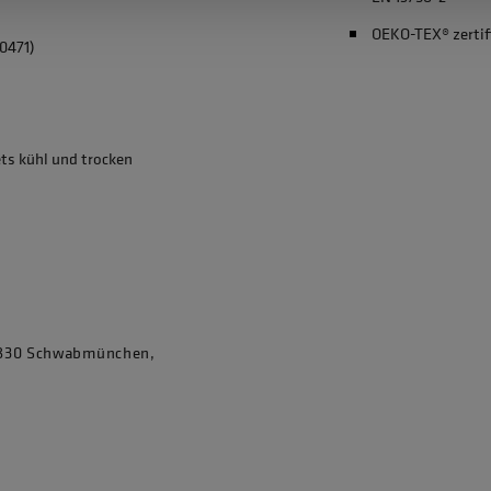
OEKO-TEX® zertif
0471)
ets kühl und trocken
86830 Schwabmünchen,