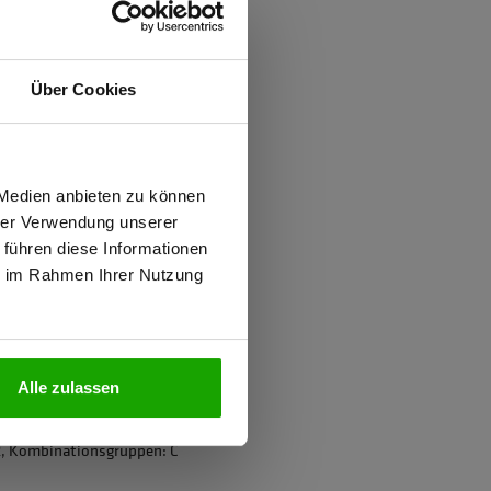
ften
Über Cookies
d
ung gegen Mücken
wiesen.
 Medien anbieten zu können
hrer Verwendung unserer
nd)
 führen diese Informationen
ie im Rahmen Ihrer Nutzung
N
ter
Alle zulassen
2, Kombinationsgruppen: C