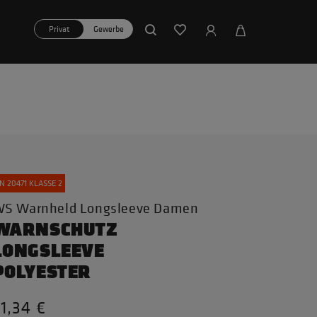
Privat
Gewerbe
N 20471 KLASSE 2
S Warnheld Longsleeve Damen
WARNSCHUTZ
LONGSLEEVE
POLYESTER
1,34 €