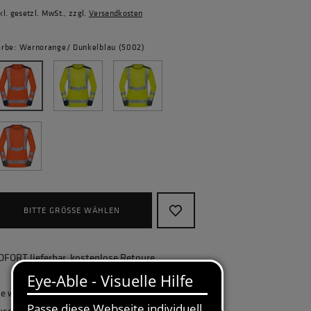
kl. gesetzl. MwSt., zzgl.
Versandkosten
arbe: Warnorange/ Dunkelblau (5002)
BITTE GRÖSSE WÄHLEN
OFORT lieferbar, kostenlose Retoure
ie wollen Ihr Unternehmen ganzheitlich
usstatten und benötigen eine größere