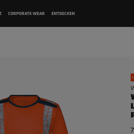
Z
CORPORATE WEAR
ENTDECKEN
E
W
7