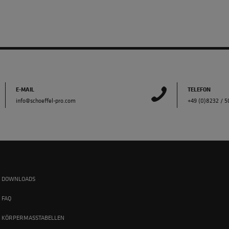
E-MAIL
TELEFON
info@schoeffel-pro.com
+49 (0)8232 / 
DOWNLOADS
FAQ
KÖRPERMASSTABELLEN