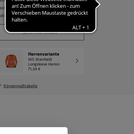
estellmenge? Gerne erstellen wir Ihnen ein
ndividuelles Angebot.
JETZT ANFRAGEN
Herrenvariante
WS Warnheld
Longsleeve Herren
71,34 €
Körpermaßtabelle